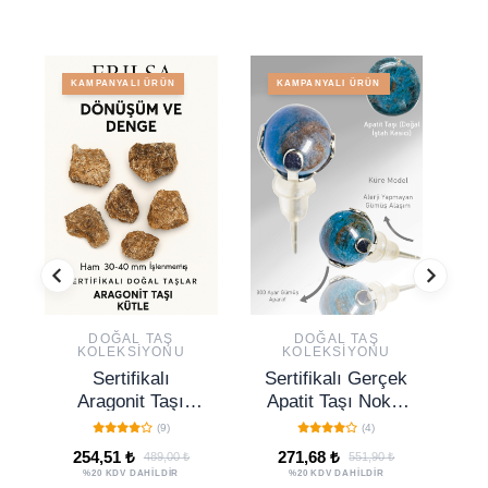
KAMPANYALI ÜRÜN
KAMPANYALI ÜRÜN
DOĞAL TAŞ
DOĞAL TAŞ
KOLEKSIYONU
KOLEKSIYONU
Sertifikalı
Sertifikalı Gerçek
Aragonit Taşı
Apatit Taşı Nokta
Kütle İri Boy Ham
Doğal Taş Küpe -
(9)
(4)
Doğal Kristal
Hindistan
R
254,51 ₺
271,68 ₺
489,00 ₺
551,90 ₺
Topraklayıcı
%20 KDV DAHİLDİR
%20 KDV DAHİLDİR