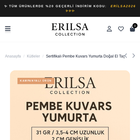
✨ TÜM ÜRÜNLERDE %20 GEÇERLI İNDIRIM KODU:
ERILSA2026
✨✨✨
0
Anasayfa
/
Kütleler
/
Sertifikalı Pembe Kuvars Yumurta Doğal El Taşı – Büyü
KAMPANYALI ÜRÜN