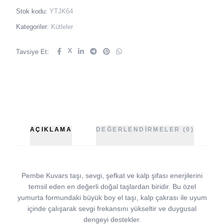
Stok kodu:
YTJK64
Kategoriler:
Kütleler
X
Tavsiye Et:
AÇIKLAMA
DEĞERLENDIRMELER (0)
Pembe Kuvars taşı, sevgi, şefkat ve kalp şifası enerjilerini
temsil eden en değerli doğal taşlardan biridir. Bu özel
yumurta formundaki büyük boy el taşı, kalp çakrası ile uyum
içinde çalışarak sevgi frekansını yükseltir ve duygusal
dengeyi destekler.