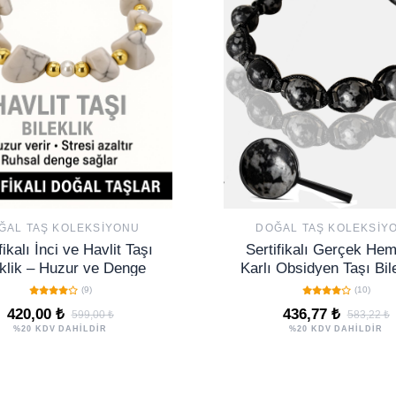
ĞAL TAŞ KOLEKSIYONU
DOĞAL TAŞ KOLEKSIY
fikalı İnci ve Havlit Taşı
Sertifikalı Gerçek Hema
eklik – Huzur ve Denge
Karlı Obsidyen Taşı Bile
Ayarlamalı
(9)
(10)
420,00 ₺
436,77 ₺
599,00 ₺
583,22 ₺
%20 KDV DAHİLDİR
%20 KDV DAHİLDİR