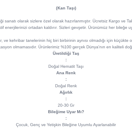
(Kan Taşı)
iliği sanatı olarak sizlere özel olarak hazırlanmıştır. Ücretsiz Kargo ve T
tif enerjilerinizi ortadan kaldırır. Sizleri gevşetir. Ürünümüz her bileğe 
ve kehribar tanelerinin hiç biri birbirinin aynısı olmadığı için küçükte ol
kasyon olmamasıdır. Ürünlerimiz %100 gerçek Dünya'nın en kaliteli doğa
Üretildiği Taş
:
Doğal Hematit Taşı
Ana Renk
:
Doğal Renk
Ağırlık
:
20-30 Gr
Bileğime Uyar Mı?
:
Çocuk, Genç ve Yetişkin Bileğine Uyumlu Ayarlanabilir