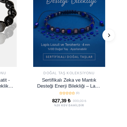
ONU
DOĞAL TAŞ KOLEKSIYONU
tit -
Sertifikalı Zeka ve Mantık
klik -
Desteği Enerji Bilekliği – Lapis
Lazuli ve Terahertz Doğal Taş
(0)
4 mm
827,39 ₺
999,00 ₺
%20 KDV DAHİLDİR