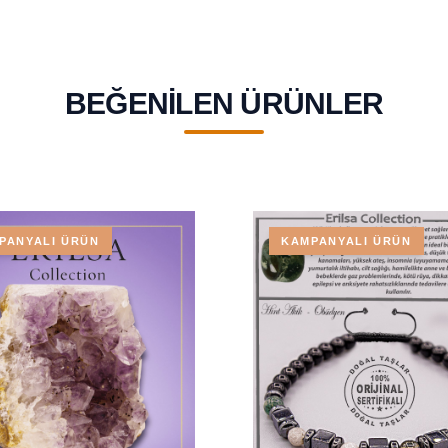
BEĞENILEN ÜRÜNLER
PANYALI ÜRÜN
KAMPANYALI ÜRÜN