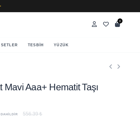
✨
0
SETLER
TESBIH
YÜZÜK
Mat Mavi Aaa+ Hematit Taşı
556.39 ₺
 DAHİLDİR