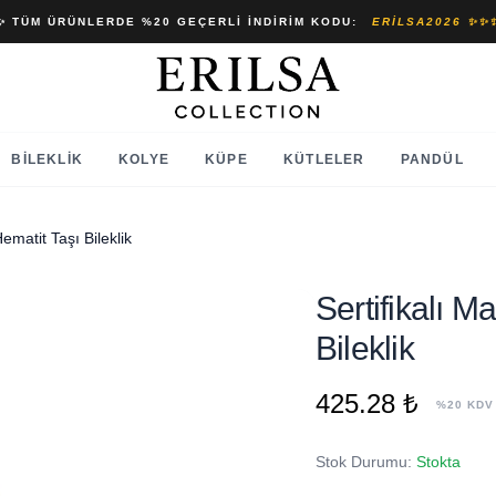
✨ TÜM ÜRÜNLERDE %20 GEÇERLI İNDIRIM KODU:
ERILSA2026 ✨✨
BILEKLIK
KOLYE
KÜPE
KÜTLELER
PANDÜL
ematit Taşı Bileklik
Sertifikalı 
Bileklik
425.28 ₺
%20 KDV
Stok Durumu:
Stokta