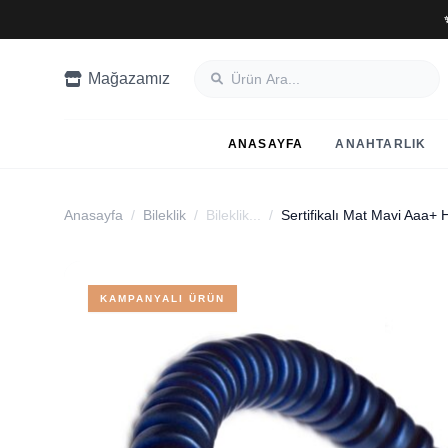
Mağazamız
ANASAYFA
ANAHTARLIK
Anasayfa
/
Bileklik
/
Bileklik...
/
Sertifikalı Mat Mavi Aaa+ H
KAMPANYALI ÜRÜN