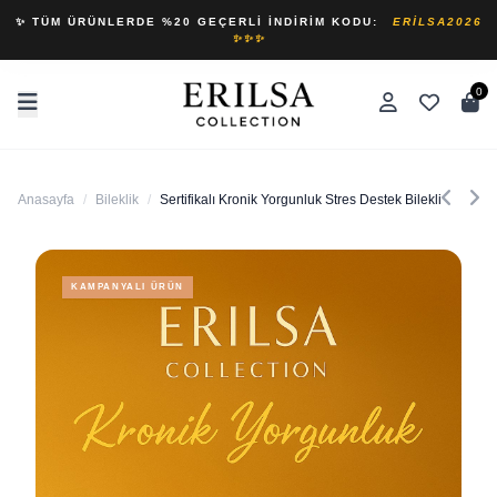
✨ TÜM ÜRÜNLERDE %20 GEÇERLI İNDIRIM KODU:
ERILSA2026
✨✨✨
0
Anasayfa
/
Bileklik
/
Sertifikalı Kronik Yorgunluk Stres Destek Bilekliği - Ba
KAMPANYALI ÜRÜN