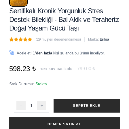
Sertifikalı Kronik Yorgunluk Stres
Destek Bilekliği - Bal Akik ve Terahertz
Doğal Yaşam Gücü Taşı
(29 müşteri değerlendirmesi)
Marka:
Erilsa
🔥
3 adet
son 1 saat içinde satıldı
🚀
Acele et!
1’den fazla
kişi şu anda bu ürünü inceliyor.
598.23 ₺
799.00 ₺
%20 KDV DAHİLDİR
Stok Durumu:
Stokta
SEPETE EKLE
HEMEN SATIN AL