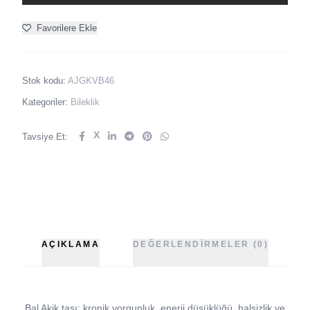
Favorilere Ekle
Stok kodu:
AJGKVB46
Kategoriler:
Bileklik
X
Tavsiye Et:
AÇIKLAMA
DEĞERLENDIRMELER (0)
Bal Akik taşı; kronik yorgunluk, enerji düşüklüğü, halsizlik ve