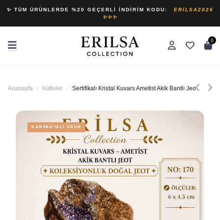
✨ TÜM ÜRÜNLERDE %20 GEÇERLI İNDIRIM KODU:
ERILSA2026
✨✨✨
0
Anasayfa
/
Kütleler
/
Sertifikalı Kristal Kuvars Ametist Akik Bantlı Jeot Kole
KAMPANYALI ÜRÜN