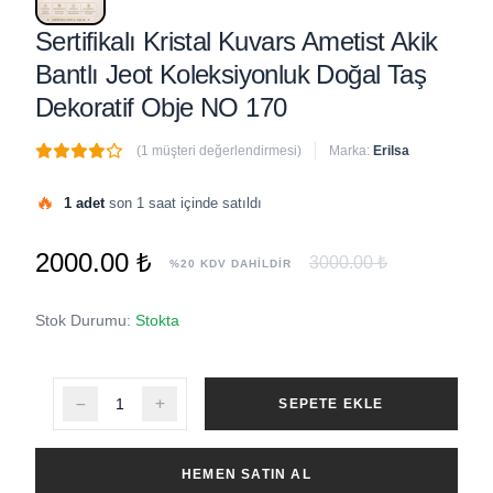
Sertifikalı Kristal Kuvars Ametist Akik
Bantlı Jeot Koleksiyonluk Doğal Taş
Dekoratif Obje NO 170
(1 müşteri değerlendirmesi)
Marka:
Erilsa
🔥
1 adet
son 1 saat içinde satıldı
2000.00 ₺
3000.00 ₺
%20 KDV DAHİLDİR
Stok Durumu:
Stokta
SEPETE EKLE
HEMEN SATIN AL