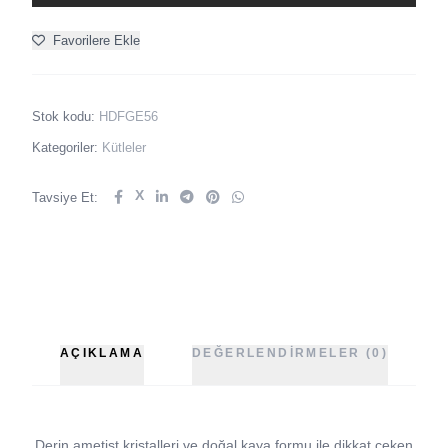
Favorilere Ekle
Stok kodu:
HDFGE56
Kategoriler:
Kütleler
X
Tavsiye Et:
AÇIKLAMA
DEĞERLENDIRMELER (0)
Derin ametist kristalleri ve doğal kaya formu ile dikkat çeken