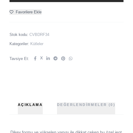
Favorilere Ekle
Stok kodu:
CVBDRF34
Kategoriler:
Kütleler
X
Tavsiye Et:
AÇIKLAMA
DEĞERLENDIRMELER (0)
Dikey formu ve yükselen yapısı ile dikkat çeken bu özel jeot,