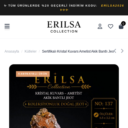
✨ TÜM ÜRÜNLERDE %20 GEÇERLI İNDIRIM KODU:
ERILSA2026
✨✨✨
0
Anasayfa
/
Kütleler
/
Sertifikalı Kristal Kuvars Ametist Akik Bantlı Jeot Kole
KAMPANYALI ÜRÜN