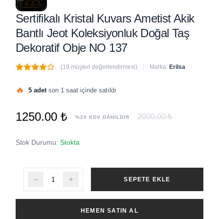
Sertifikalı Kristal Kuvars Ametist Akik
Bantlı Jeot Koleksiyonluk Doğal Taş
Dekoratif Obje NO 137
(19 müşteri değerlendirmesi)
Marka:
Erilsa
🔥
5 adet
son 1 saat içinde satıldı
1250.00 ₺
2000.00 ₺
%20 KDV DAHİLDİR
Stok Durumu:
Stokta
SEPETE EKLE
HEMEN SATIN AL