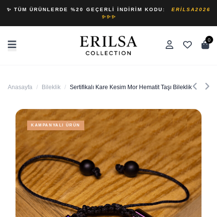
✨ TÜM ÜRÜNLERDE %20 GEÇERLI İNDIRIM KODU:
ERILSA2026
✨✨✨
0
Anasayfa
/
Bileklik
/
Sertifikalı Kare Kesim Mor Hematit Taşı Bileklik
KAMPANYALI ÜRÜN