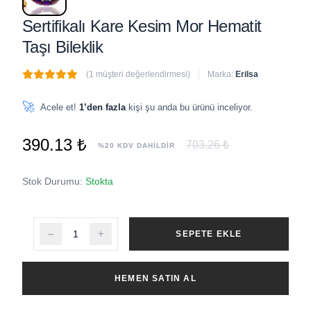
Sertifikalı Kare Kesim Mor Hematit
Taşı Bileklik
(1 müşteri değerlendirmesi)
Marka:
Erilsa
🔥
7 adet
son 1 saat içinde satıldı
🚀
Acele et!
1’den fazla
kişi şu anda bu ürünü inceliyor.
390.13 ₺
703.26 ₺
%20 KDV DAHİLDİR
Stok Durumu:
Stokta
SEPETE EKLE
HEMEN SATIN AL