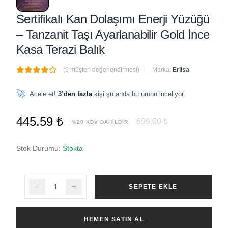
Sertifikalı Kan Dolaşımı Enerji Yüzüğü
– Tanzanit Taşı Ayarlanabilir Gold İnce
Kasa Terazi Balık
(9 müşteri değerlendirmesi)
Marka:
Erilsa
🔥
3 adet
son 1 saat içinde satıldı
🚀
Acele et!
3’den fazla
kişi şu anda bu ürünü inceliyor.
445.59 ₺
699.00 ₺
%20 KDV DAHİLDİR
Stok Durumu:
Stokta
SEPETE EKLE
HEMEN SATIN AL