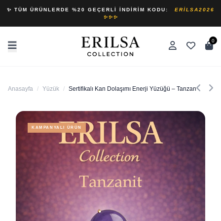
✨ TÜM ÜRÜNLERDE %20 GEÇERLI İNDIRIM KODU:
ERILSA2026
✨✨✨
0
Anasayfa
/
Yüzük
/
Sertifikalı Kan Dolaşımı Enerji Yüzüğü – Tanzanit Taşı Ay
KAMPANYALI ÜRÜN