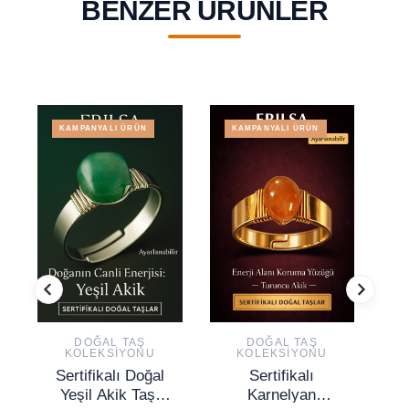
BENZER ÜRÜNLER
KAMPANYALI ÜRÜN
KAMPANYALI ÜRÜN
DOĞAL TAŞ
DOĞAL TAŞ
KOLEKSIYONU
KOLEKSIYONU
Sertifikalı Doğal
Sertifikalı
S
Yeşil Akik Taşı
Karnelyan