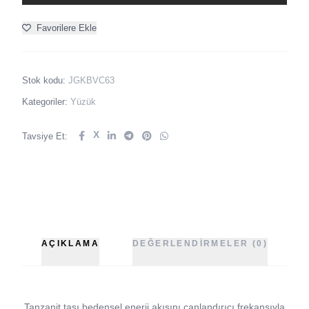
Favorilere Ekle
Stok kodu:
JGKBVC63
Kategoriler:
Yüzük
X
Tavsiye Et:
AÇIKLAMA
DEĞERLENDIRMELER (0)
Tanzanit taşı bedensel enerji akışını canlandırıcı frekansıyla