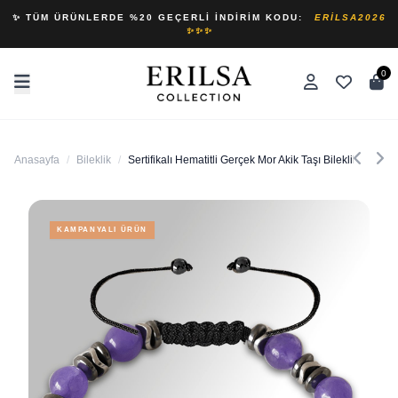
✨ TÜM ÜRÜNLERDE %20 GEÇERLI İNDIRIM KODU:
ERILSA2026
✨✨✨
0
Anasayfa
/
Bileklik
/
Sertifikalı Hematitli Gerçek Mor Akik Taşı Bileklik - Ayarl
KAMPANYALI ÜRÜN