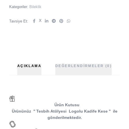
Kategoriler:
Bileklik
X
Tavsiye Et:
AÇIKLAMA
DEĞERLENDIRMELER (0)
Ürün Kutusu
Ürününüz
''
Tesbih Atölyesi Logolu Kadife Kese
''
ile
gönderilmektedir.