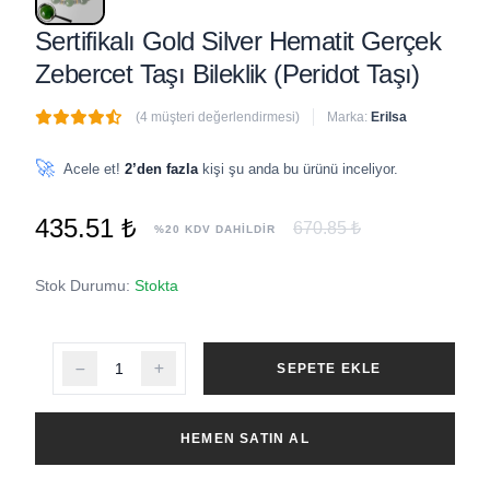
Sertifikalı Gold Silver Hematit Gerçek
Zebercet Taşı Bileklik (Peridot Taşı)
(4 müşteri değerlendirmesi)
Marka:
Erilsa
🔥
3 adet
son 1 saat içinde satıldı
🚀
Acele et!
2’den fazla
kişi şu anda bu ürünü inceliyor.
435.51 ₺
670.85 ₺
%20 KDV DAHİLDİR
Stok Durumu:
Stokta
SEPETE EKLE
HEMEN SATIN AL