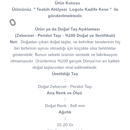
Ürün Kutusu
Ürününüz
''
Tesbih Atölyesi Logolu Kadife Kese
''
ile
gönderilmektedir.
Ürün ya da Doğal Taş Açıklaması
(Zebercet - Peridot Taşı - %100 Doğal ve Sertifikalı)
Not:
Doğadan çıkan doğal taşlar, ve kehribar tanelerinin hiç
biri birbirinin aynısı olmadığı için küçükte olsa farklılıklar
gösterebilir. Bunun sebebi ürünün sentetik ve fabrikasyon
olmamasıdır. Ürünlerimiz %100 gerçek Dünya'nın en kaliteli
doğal taşlarından imal edilmektedir.
Üretildiği Taş
:
Doğal Zebercet - Peridot Taşı
Ana Renk ve Ölçü
:
Doğal Renk - 8x8 mm
Ağırlık
:
15-20 Gr