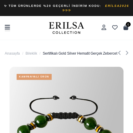
✨ TÜM ÜRÜNLERDE %20 GEÇERLI İNDIRIM KODU:
ERILSA2026
✨✨✨
0
Anasayfa
/
Bileklik
/
Sertifikalı Gold Silver Hematit Gerçek Zebercet Taşı Bilek
KAMPANYALI ÜRÜN