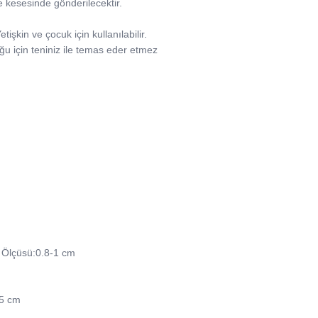
ife kesesinde gönderilecektir.
işkin ve çocuk için kullanılabilir.
uğu için teniniz ile temas eder etmez
ş Ölçüsü:0.8-1 cm
45 cm