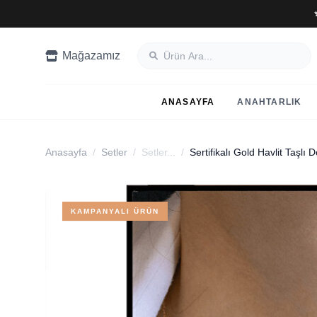
Mağazamız
ANASAYFA
ANAHTARLIK
Anasayfa
/
Setler
/
Setler...
/
KAMPANYALI ÜRÜN