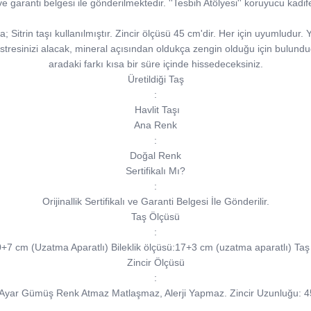
sı ve garanti belgesi ile gönderilmektedir. ''Tesbih Atölyesi'' koruyucu kad
Sitrin taşı kullanılmıştır. Zincir ölçüsü 45 cm'dir. Her için uyumludur. Yet
i stresinizi alacak, mineral açısından oldukça zengin olduğu için bulund
aradaki farkı kısa bir süre içinde hissedeceksiniz.
Üretildiği Taş
:
Havlit Taşı
Ana Renk
:
Doğal Renk
Sertifikalı Mı?
:
Orijinallik Sertifikalı ve Garanti Belgesi İle Gönderilir.
Taş Ölçüsü
:
0+7 cm (Uzatma Aparatlı) Bileklik ölçüsü:17+3 cm (uzatma aparatlı) Ta
Zincir Ölçüsü
:
Ayar Gümüş Renk Atmaz Matlaşmaz, Alerji Yapmaz. Zincir Uzunluğu: 