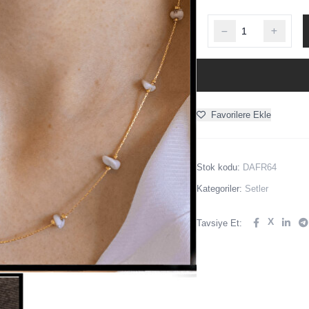
Favorilere Ekle
Stok kodu:
DAFR64
Kategoriler:
Setler
X
Tavsiye Et: