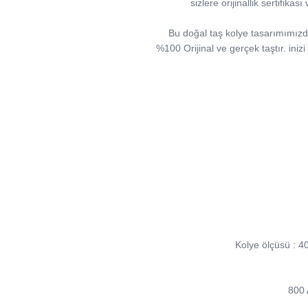
sizlere orijinallik sertifika
Bu doğal taş kolye tasarımımızda; 
%100 Orijinal ve gerçek taştır. iniz
Kolye ölçüsü : 4
800 