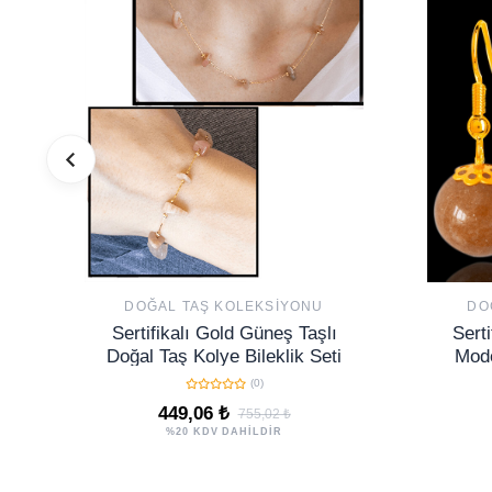
DOĞAL TAŞ KOLEKSIYONU
DO
Sertifikalı Gold Güneş Taşlı
Serti
Doğal Taş Kolye Bileklik Seti
Mode
Küpe 
(0)
449,06 ₺
755,02 ₺
%20 KDV DAHİLDİR