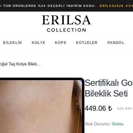
✨ TÜM ÜRÜNLERDE %20 GEÇERLI İNDIRIM KODU:
ERILSA2026 ✨✨
BILEKLIK
KOLYE
KÜPE
KÜTLELER
PANDÜL
Sertifikalı Gold Havlit Taşlı Doğal Taş Kolye Bileklik Seti
Sertifikalı G
Bileklik Seti
449.06 ₺
%20 KDV
Stok Durumu:
Stokta