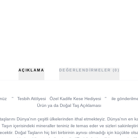
AÇIKLAMA
DEĞERLENDIRMELER (0)
nüz
''
Tesbih Atölyesi
Özel Kadife Kese Hediyesi
''
ile gönderilme
Ürün ya da Doğal Taş Açıklaması
şlarını Dünya'nın çeşitli ülkelerinden ithal etmekteyiz. Dünya'nın en kal
şın içerisindeki mineraller teniniz ile temas eder ve sizleri sakinleştirir. i
ecektir. Doğal Taşların hiç biri birbirinin aynısı olmadığı için küçükte olsa