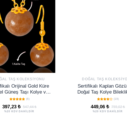
ĞAL TAŞ KOLEKSIYONU
DOĞAL TAŞ KOLEKSIY
fikalı Orijinal Gold Küre
Sertifikalı Kaplan Gözü
l Güneş Taşı Kolye ve
Doğal Taş Kolye Bilekli
Seti - Gümüş Aparatlı -
(6)
(19)
Koyu Renk
397,23 ₺
449,06 ₺
547,44 ₺
755,02 ₺
%20 KDV DAHİLDİR
%20 KDV DAHİLDİR