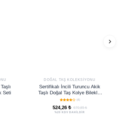
ONU
DOĞAL TAŞ KOLEKSIYONU
 Taşlı
Sertifikalı İncili Turuncu Akik
k Seti
Taşlı Doğal Taş Kolye Bileklik
Seti
(4)
524,26 ₺
670,85 ₺
%20 KDV DAHİLDİR