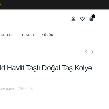
✨
0
SETLER
TESBIH
YÜZÜK
old Havlit Taşlı Doğal Taş Kolye
755.02 ₺
 DAHİLDİR