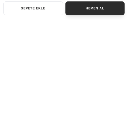
SEPETE EKLE
HEMEN AL
KATEGORILER
AKSESUAR SET
ANAHTARLIK
BILEKLIK
GENEL