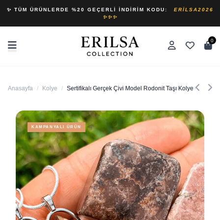
✨ TÜM ÜRÜNLERDE %20 GEÇERLI İNDIRIM KODU:
ERILSA2026
✨✨✨
0
Anasayfa
/
Kolye
/
Sertifikalı Gerçek Çivi Model Rodonit Taşı Kolye (RODO
KAMPANYALI ÜRÜN