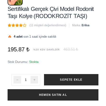
Sertifikalı Gerçek Çivi Model Rodonit
Taşı Kolye (RODOKROZİT TAŞI)
(11 müşteri değerlendirmesi)
Marka:
Erilsa
🔥
4 adet
son 1 saat içinde satıldı
195.87 ₺
463.51 ₺
%20 KDV DAHİLDİR
Stok Durumu:
Stokta
SEPETE EKLE
HEMEN SATIN AL