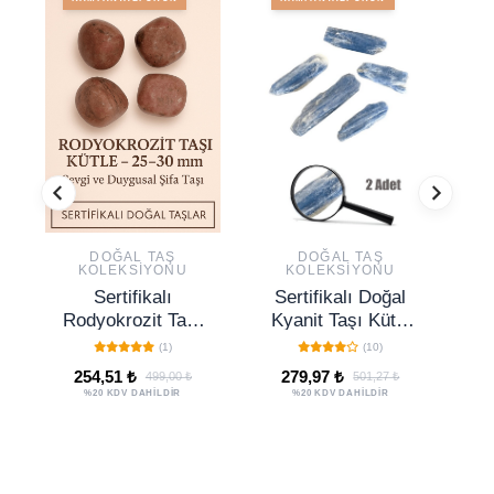
DOĞAL TAŞ
DOĞAL TAŞ
KOLEKSIYONU
KOLEKSIYONU
Sertifikalı
Sertifikalı Doğal
S
Rodyokrozit Taşı
Kyanit Taşı Kütle
Kütle 25–30 mm
2 Adet (2-4 Cm)
K
(1)
(10)
– Sevgi ve
254,51 ₺
279,97 ₺
499,00 ₺
501,27 ₺
Duygusal Şifa
%20 KDV DAHİLDİR
%20 KDV DAHİLDİR
Taşı