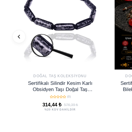
DOĞAL TAŞ KOLEKSIYONU
DO
Sertifikalı Silindir Kesim Karlı
Serti
Obsidyen Taşı Doğal Taş
Bile
Bileklik
Un
(0)
314,44 ₺
576,39 ₺
%20 KDV DAHİLDİR