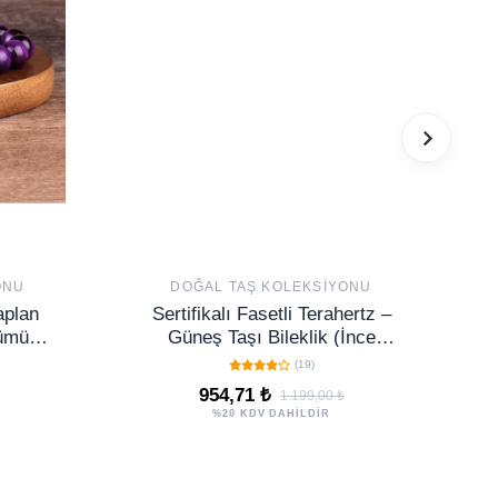
ONU
DOĞAL TAŞ KOLEKSIYONU
aplan
Sertifikalı Fasetli Terahertz –
Gümüş
Güneş Taşı Bileklik (İnce
Model) – Neşe, Özgüven ve
(19)
Yaşam Enerjisi Taşı
954,71 ₺
1.199,00 ₺
%20 KDV DAHİLDİR