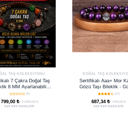
ĞAL TAŞ KOLEKSIYONU
DOĞAL TAŞ KOLEKSIY
fikalı 7 Çakra Doğal Taş
Sertifikalı Aaa+ Mor K
klik 8 MM Ayarlanabilir
Gözü Taşı Bileklik - 
isex Premium Model
Aparatlı
(0)
(17)
799,00 ₺
687,34 ₺
1.000,00 ₺
799,00 ₺
%20 KDV DAHİLDİR
%20 KDV DAHİLDİR