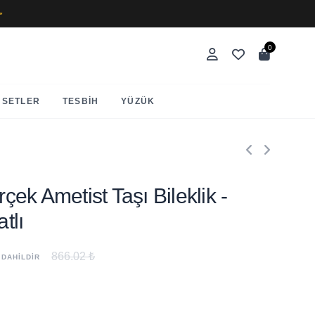
✨
0
SETLER
TESBIH
YÜZÜK
rçek Ametist Taşı Bileklik -
tlı
866.02 ₺
 DAHİLDİR