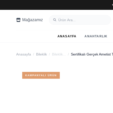
Mağazamız
ANASAYFA
ANAHTARLIK
Anasayfa
/
Bileklik
/
Bileklik...
/
KAMPANYALI ÜRÜN