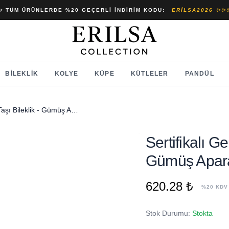
✨ TÜM ÜRÜNLERDE %20 GEÇERLI İNDIRIM KODU:
ERILSA2026 ✨✨
BILEKLIK
KOLYE
KÜPE
KÜTLELER
PANDÜL
Sertifikalı Gerçek Ametist Taşı Bileklik - Gümüş Aparatlı
Sertifikalı Ge
Gümüş Apara
620.28 ₺
%20 KDV
Stok Durumu:
Stokta