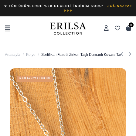
✨ TÜM ÜRÜNLERDE %20 GEÇERLI İNDIRIM KODU:
ERILSA2026
✨✨✨
0
Anasayfa
/
Kolye
/
Sertifikalı Fasetli Zirkon Taşlı Dumanlı Kuvars Taşı Kolye
KAMPANYALI ÜRÜN