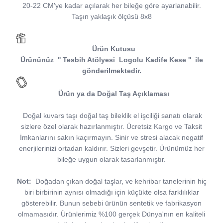
20-22 CM'ye kadar açılarak her bileğe göre ayarlanabilir.
Taşın yaklaşık ölçüsü 8x8
Ürün Kutusu
Ürününüz
''
Tesbih Atölyesi
Logolu Kadife Kese
''
ile
gönderilmektedir.
Ürün ya da Doğal Taş Açıklaması
Doğal kuvars taşı doğal taş bileklik el işciliği sanatı olarak
sizlere özel olarak hazırlanmıştır. Ücretsiz Kargo ve Taksit
İmkanlarını sakın kaçırmayın. Sinir ve stresi alacak negatif
enerjilerinizi ortadan kaldırır. Sizleri gevşetir. Ürünümüz her
bileğe uygun olarak tasarlanmıştır.
Not:
Doğadan çıkan doğal taşlar, ve kehribar tanelerinin hiç
biri birbirinin aynısı olmadığı için küçükte olsa farklılıklar
gösterebilir. Bunun sebebi ürünün sentetik ve fabrikasyon
olmamasıdır. Ürünlerimiz %100 gerçek Dünya'nın en kaliteli