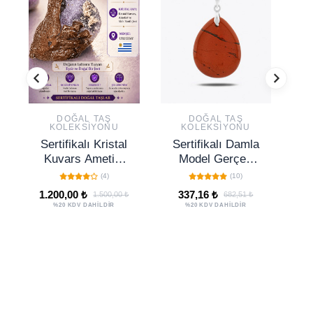
DOĞAL TAŞ
DOĞAL TAŞ
KOLEKSIYONU
KOLEKSIYONU
Sertifikalı Kristal
Sertifikalı Damla
Kuvars Ametist
Model Gerçek
Akik Bantlı Jeot
Kırmızı Jasper
J
(4)
(10)
Doğal Taş
Taşı Kolye -
1.200,00 ₺
337,16 ₺
1.500,00 ₺
682,51 ₺
Koleksiyonluk
Gümüş Aparatlı
%20 KDV DAHİLDİR
%20 KDV DAHİLDİR
Dekoratif NO87