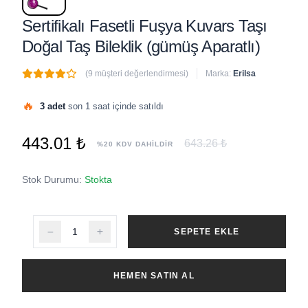
Sertifikalı Fasetli Fuşya Kuvars Taşı
Doğal Taş Bileklik (gümüş Aparatlı)
(9 müşteri değerlendirmesi)
Marka:
Erilsa
🔥
3 adet
son 1 saat içinde satıldı
443.01 ₺
643.26 ₺
%20 KDV DAHİLDİR
Stok Durumu:
Stokta
SEPETE EKLE
HEMEN SATIN AL