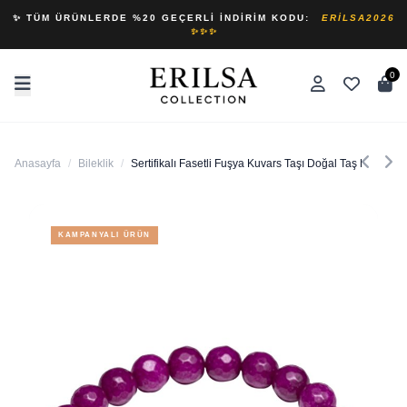
✨ TÜM ÜRÜNLERDE %20 GEÇERLI İNDIRIM KODU:
ERILSA2026
✨✨✨
0
Anasayfa
/
Bileklik
/
Sertifikalı Fasetli Fuşya Kuvars Taşı Doğal Taş Bileklik 
KAMPANYALI ÜRÜN