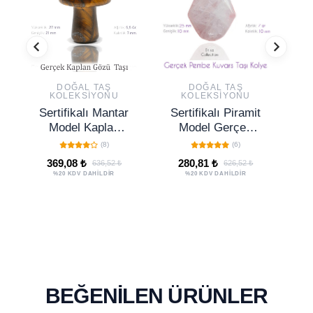
DOĞAL TAŞ
DOĞAL TAŞ
KOLEKSIYONU
KOLEKSIYONU
Sertifikalı Mantar
Sertifikalı Piramit
Model Kaplan
Model Gerçek
Gözü Taşı Kolye -
Pembe Kuvars
(8)
(6)
Gümüş Aparatlı
Taşı Kolye
369,08 ₺
280,81 ₺
636,52 ₺
626,52 ₺
%20 KDV DAHİLDİR
%20 KDV DAHİLDİR
BEĞENILEN ÜRÜNLER