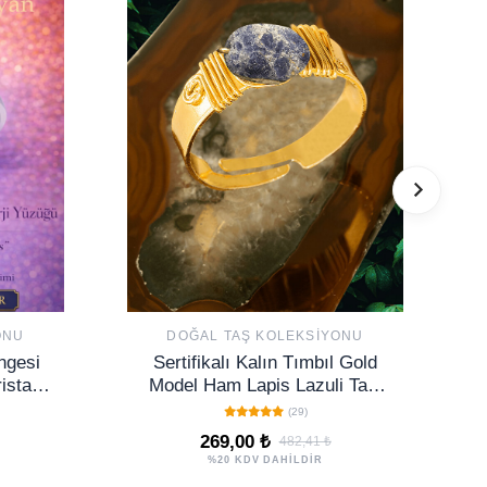
ONU
DOĞAL TAŞ KOLEKSIYONU
ngesi
Sertifikalı Kalın Tımbıl Gold
stali
Model Ham Lapis Lazuli Taşı
a Kova
Yüzük - Ayarlamalı
(29)
269,00 ₺
482,41 ₺
%20 KDV DAHİLDİR