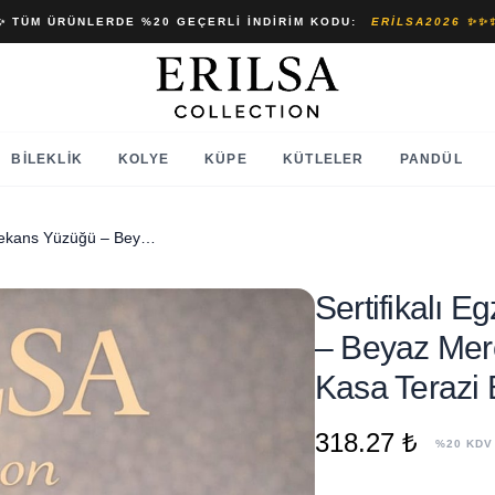
✨ TÜM ÜRÜNLERDE %20 GEÇERLI İNDIRIM KODU:
ERILSA2026 ✨✨
BILEKLIK
KOLYE
KÜPE
KÜTLELER
PANDÜL
Sertifikalı Egzama Enerji Frekans Yüzüğü – Beyaz Mercan Ayarlamalı Gold İnce Kasa Terazi Balık Burç
Sertifikalı 
– Beyaz Mer
Kasa Terazi 
318.27 ₺
%20 KDV