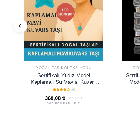
DOĞAL TAŞ KOLEKSIYONU
DO
Sertifikalı Yıldız Model
Sertif
Kaplamalı Su Mavisi Kuvars
Mode
Doğal Taş Kolye – Zihni
(4)
Sakinleştiren Enerji
369,08 ₺
559,00 ₺
%20 KDV DAHİLDİR