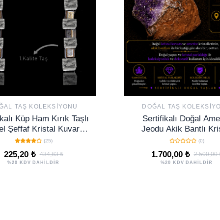
ĞAL TAŞ KOLEKSIYONU
DOĞAL TAŞ KOLEKSIY
ikalı Küp Ham Kırık Taşlı
Sertifikalı Doğal Ame
l Şeffaf Kristal Kuvars
Jeodu Akik Bantlı Kri
Taşı Küpe
Kuvars Ham Kaya Uru
(25)
(0)
NO79
225,20 ₺
1.700,00 ₺
434,83 ₺
2.500,00 
%20 KDV DAHİLDİR
%20 KDV DAHİLDİR