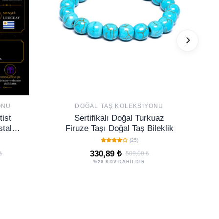
ONU
DOĞAL TAŞ KOLEKSIYONU
tist
Sertifikalı Doğal Turkuaz
stal
Firuze Taşı Doğal Taş Bileklik
guay
(25)
330,89 ₺
₺
509,00 ₺
%20 KDV DAHİLDİR