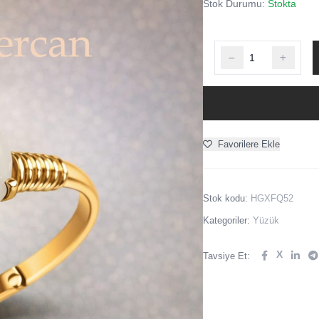
Stok Durumu:
Stokta
Favorilere Ekle
Stok kodu:
HGXFQ52
Kategoriler:
Yüzük
X
Tavsiye Et: