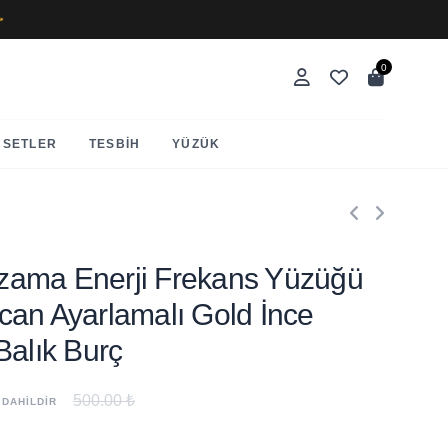
✨
0
SETLER
TESBIH
YÜZÜK
Egzama Enerji Frekans Yüzüğü
can Ayarlamalı Gold İnce
Balık Burç
500.00 ₺
 DAHİLDİR