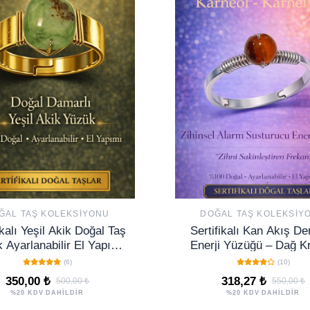
ĞAL TAŞ KOLEKSIYONU
DOĞAL TAŞ KOLEKSIY
ikalı Yeşil Akik Doğal Taş
Sertifikalı Kan Akış De
 Ayarlanabilir El Yapımı
Enerji Yüzüğü – Dağ Kri
Enerji Taşı
Ayarlanabilir İnce Kas
(6)
(10)
Terazi Balık
350,00 ₺
318,27 ₺
500,00 ₺
550,00 ₺
%20 KDV DAHİLDİR
%20 KDV DAHİLDİR