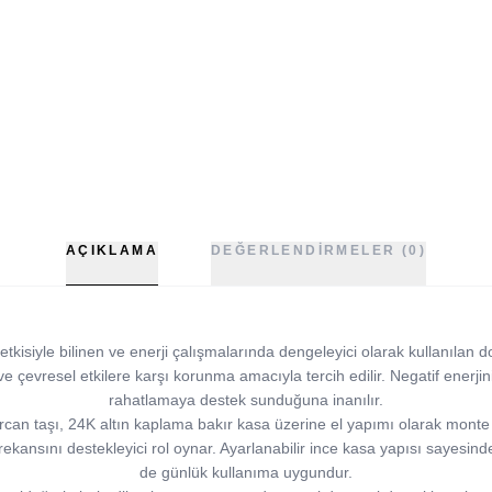
AÇIKLAMA
DEĞERLENDIRMELER (0)
etkisiyle bilinen ve enerji çalışmalarında dengeleyici olarak kullanılan doğa
 ve çevresel etkilere karşı korunma amacıyla tercih edilir. Negatif ener
rahatlamaya destek sunduğuna inanılır.
an taşı, 24K altın kaplama bakır kasa üzerine el yapımı olarak monte edil
frekansını destekleyici rol oynar. Ayarlanabilir ince kasa yapısı sayes
de günlük kullanıma uygundur.