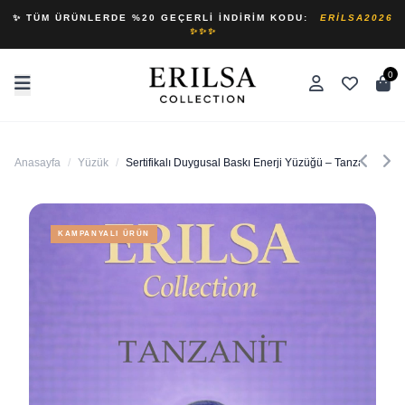
✨ TÜM ÜRÜNLERDE %20 GEÇERLI İNDIRIM KODU:
ERILSA2026
✨✨✨
0
Anasayfa
/
Yüzük
/
Sertifikalı Duygusal Baskı Enerji Yüzüğü – Tanzanit Ayar
KAMPANYALI ÜRÜN