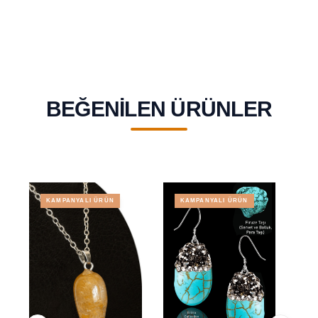
Yengeç Balık
Burcu
BEĞENILEN ÜRÜNLER
KAMPANYALI ÜRÜN
KAMPANYALI ÜRÜN