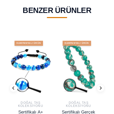
BENZER ÜRÜNLER
KAMPANYALI ÜRÜN
KAMPANYALI ÜRÜN
DOĞAL TAŞ
DOĞAL TAŞ
KOLEKSIYONU
KOLEKSIYONU
Sertifikalı A+
Sertifikalı Gerçek
Se