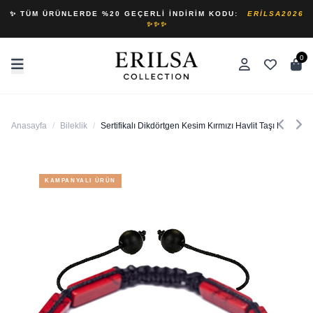
✨ TÜM ÜRÜNLERDE %20 GEÇERLI İNDIRIM KODU:
ERILSA2026
✨✨✨
0
Anasayfa
/
Bileklik
/
Sertifikalı Dikdörtgen Kesim Kırmızı Havlit Taşı Doğal Taş
KAMPANYALI ÜRÜN