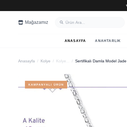
Mağazamız
ANASAYFA
ANAHTARLIK
Anasayfa
/
Kolye
/
Kolye...
/
KAMPANYALI ÜRÜN