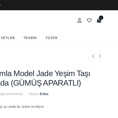
✨
0
SETLER
TESBIH
YÜZÜK
Damla Model Jade Yeşim Taşı
nada (GÜMÜŞ APARATLI)
değerlendirmesi)
Marka:
Erilsa
 satıldı
şi şu anda bu ürünü inceliyor.