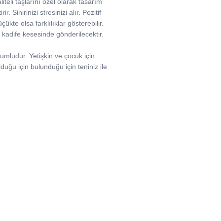
iteli taşlarını özel olarak tasarım
 Sinirinizi stresinizi alır. Pozitif
çükte olsa farklılıklar gösterebilir.
cu kadife kesesinde gönderilecektir.
yumludur. Yetişkin ve çocuk için
lduğu için bulunduğu için teniniz ile