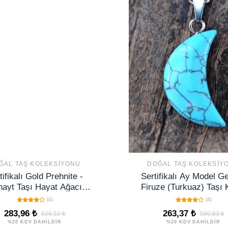
ĞAL TAŞ KOLEKSIYONU
DOĞAL TAŞ KOLEKSIY
tifikalı Gold Prehnite -
Sertifikalı Ay Model G
nayt Taşı Hayat Ağacı
Firuze (Turkuaz) Taşı 
Kolye - Altın Renkli
(4)
(4)
283,96 ₺
263,37 ₺
626,52 ₺
580,83 ₺
%20 KDV DAHİLDİR
%20 KDV DAHİLDİR