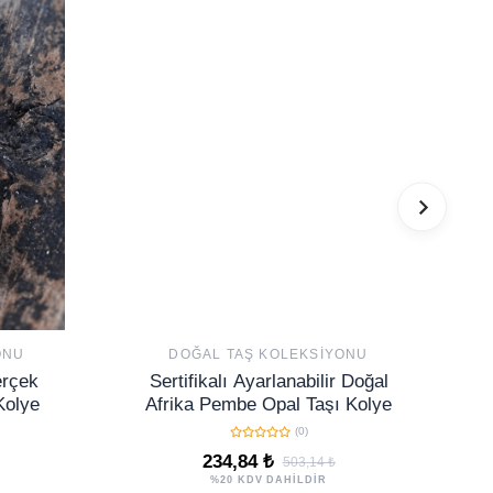
ONU
DOĞAL TAŞ KOLEKSIYONU
erçek
Sertifikalı Ayarlanabilir Doğal
Kolye
Afrika Pembe Opal Taşı Kolye
(0)
234,84 ₺
503,14 ₺
%20 KDV DAHİLDİR