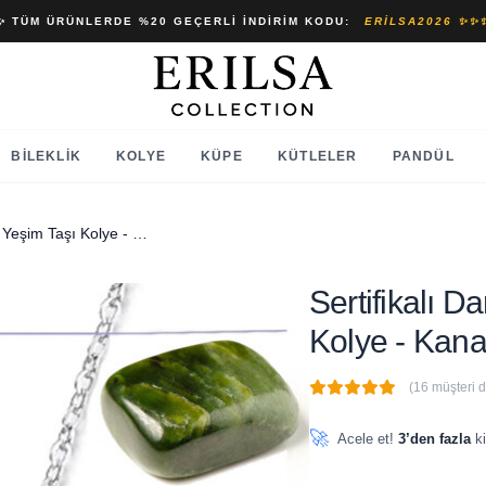
✨ TÜM ÜRÜNLERDE %20 GEÇERLI İNDIRIM KODU:
ERILSA2026 ✨✨
BILEKLIK
KOLYE
KÜPE
KÜTLELER
PANDÜL
Sertifikalı Damla Model Jade Yeşim Taşı Kolye - Kanada (GÜMÜŞ APARATLI)
Sertifikalı 
Kolye - Ka
(16 müşteri 
🔥
8 adet
son 1 saat içinde
🚀
Acele et!
3’den fazla
ki