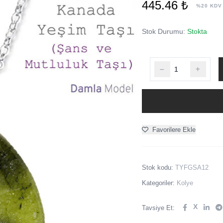
445.46 ₺
%20 KDV
Stok Durumu:
Stokta
Favorilere Ekle
Stok kodu:
TYFGSA12
Kategoriler:
Kolye
X
Tavsiye Et: