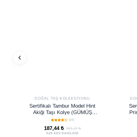
DOĞAL TAŞ KOLEKSIYONU
DO
Sertifikalı Tambur Model Hint
Ser
Akiği Taşı Kolye (GÜMÜŞ
Pri
APARATLI)
(25)
187,44 ₺
501,27 ₺
%20 KDV DAHİLDİR