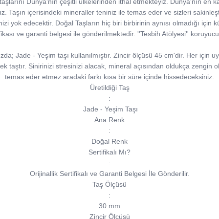
şlarını Dünya'nın çeşitli ülkelerinden ithal etmekteyiz. Dünya'nın en kal
 Taşın içerisindeki mineraller teniniz ile temas eder ve sizleri sakinleştirir.
inizi yok edecektir. Doğal Taşların hiç biri birbirinin aynısı olmadığı için kü
tifikası ve garanti belgesi ile gönderilmektedir. ''Tesbih Atölyesi'' koruyu
a; Jade - Yeşim taşı kullanılmıştır. Zincir ölçüsü 45 cm'dir. Her için u
çek taştır. Sinirinizi stresinizi alacak, mineral açısından oldukça zengin o
temas eder etmez aradaki farkı kısa bir süre içinde hissedeceksiniz.
Üretildiği Taş
:
Jade - Yeşim Taşı
Ana Renk
:
Doğal Renk
Sertifikalı Mı?
:
Orijinallik Sertifikalı ve Garanti Belgesi İle Gönderilir.
Taş Ölçüsü
:
30 mm
Zincir Ölçüsü