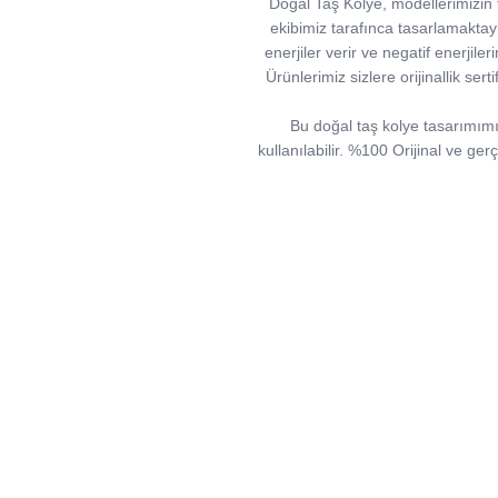
Doğal Taş Kolye, modellerimizin ta
ekibimiz tarafınca tasarlamaktayız.
enerjiler verir ve negatif enerjiler
Ürünlerimiz sizlere orijinallik ser
Bu doğal taş kolye tasarımımızd
kullanılabilir. %100 Orijinal ve ger