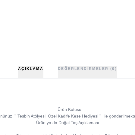
AÇIKLAMA
DEĞERLENDIRMELER (0)
Ürün Kutusu
ününüz
''
Tesbih Atölyesi
Özel Kadife Kese Hediyesi
''
ile gönderilmekte
Ürün ya da Doğal Taş Açıklaması