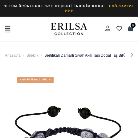
✨ TÜM ÜRÜNLERDE %20 GEÇERLI İNDIRIM KODU:
ERILSA2026
✨✨✨
0
Anasayfa
/
Bileklik
/
Sertifikalı Damarlı Siyah Akik Taşı Doğal Taş Bileklik
KAMPANYALI ÜRÜN