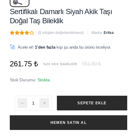
Sertifikalı Damarlı Siyah Akik Taşı
Doğal Taş Bileklik
(8 müşteri değerlendirmesi)
Marka:
Erilsa
🔥
8 adet
son 1 saat içinde satıldı
🚀
Acele et!
1’den fazla
kişi şu anda bu ürünü inceliyor.
261.75 ₺
551.90 ₺
%20 KDV DAHİLDİR
Stok Durumu:
Stokta
SEPETE EKLE
HEMEN SATIN AL