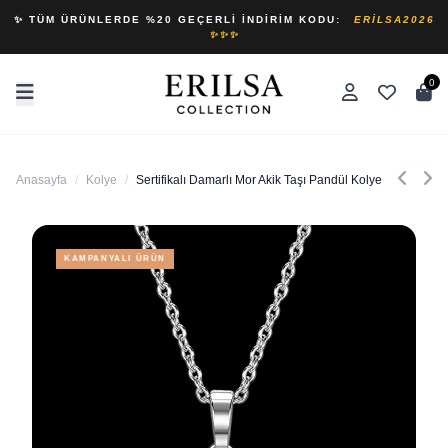
✨ TÜM ÜRÜNLERDE %20 GEÇERLI İNDIRIM KODU:
ERILSA2026
✨✨✨
0
Anasayfa
/
Kolye
/
Sertifikalı Damarlı Mor Akik Taşı Pandül Kolye
KAMPANYALI ÜRÜN