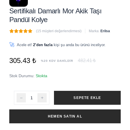
Sertifikalı Damarlı Mor Akik Taşı
Pandül Kolye
(15 müşteri değerlendirmesi)
Marka:
Erilsa
🔥
5 adet
son 1 saat içinde satıldı
🚀
Acele et!
2’den fazla
kişi şu anda bu ürünü inceliyor.
305.43 ₺
482.41 ₺
%20 KDV DAHİLDİR
Stok Durumu:
Stokta
SEPETE EKLE
HEMEN SATIN AL