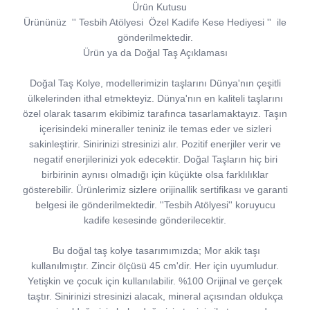
Ürün Kutusu
Ürününüz
''
Tesbih Atölyesi
Özel Kadife Kese Hediyesi
''
ile
gönderilmektedir.
Ürün ya da Doğal Taş Açıklaması
Doğal Taş Kolye, modellerimizin taşlarını Dünya'nın çeşitli
ülkelerinden ithal etmekteyiz. Dünya'nın en kaliteli taşlarını
özel olarak tasarım ekibimiz tarafınca tasarlamaktayız. Taşın
içerisindeki mineraller teniniz ile temas eder ve sizleri
sakinleştirir. Sinirinizi stresinizi alır. Pozitif enerjiler verir ve
negatif enerjilerinizi yok edecektir. Doğal Taşların hiç biri
birbirinin aynısı olmadığı için küçükte olsa farklılıklar
gösterebilir. Ürünlerimiz sizlere orijinallik sertifikası ve garanti
belgesi ile gönderilmektedir. ''Tesbih Atölyesi'' koruyucu
kadife kesesinde gönderilecektir.
Bu doğal taş kolye tasarımımızda; Mor akik taşı
kullanılmıştır. Zincir ölçüsü 45 cm'dir. Her için uyumludur.
Yetişkin ve çocuk için kullanılabilir. %100 Orijinal ve gerçek
taştır. Sinirinizi stresinizi alacak, mineral açısından oldukça