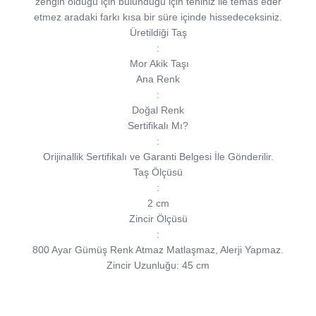
zengin olduğu için bulunduğu için teniniz ile temas eder
etmez aradaki farkı kısa bir süre içinde hissedeceksiniz.
Üretildiği Taş
:
Mor Akik Taşı
Ana Renk
:
Doğal Renk
Sertifikalı Mı?
:
Orijinallik Sertifikalı ve Garanti Belgesi İle Gönderilir.
Taş Ölçüsü
:
2 cm
Zincir Ölçüsü
:
800 Ayar Gümüş Renk Atmaz Matlaşmaz, Alerji Yapmaz.
Zincir Uzunluğu: 45 cm