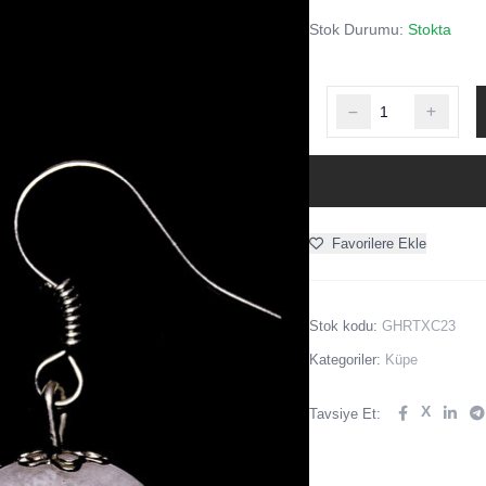
Stok Durumu:
Stokta
Favorilere Ekle
Stok kodu:
GHRTXC23
Kategoriler:
Küpe
X
Tavsiye Et: