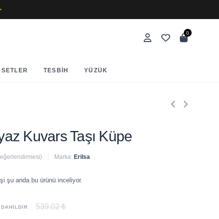
✨
0
SETLER
TESBIH
YÜZÜK
Beyaz Kuvars Taşı Küpe
değerlendirmesi)
Marka:
Erilsa
 satıldı
şi şu anda bu ürünü inceliyor.
539.02 ₺
 DAHİLDİR