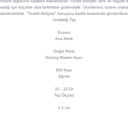
izin taşlarının kalitelisi inanılmazdır. Pozitif enerjiler verir ve negatif e
madığı için küçükte olsa farklılıklar gösterebilir. Ürünlerimiz sizlere orijina
derilmektedir. ''Tesbih Atölyesi'' koruyucu kadife kesesinde gönderilecek
Üretildiği Taş
:
Kuvars
Ana Renk
:
Doğal Renk
Gümüş Maden Ayarı
:
800 Ayar
Ağırlık
:
10 - 15 Gr
Taş Ölçüsü
:
1.5 cm