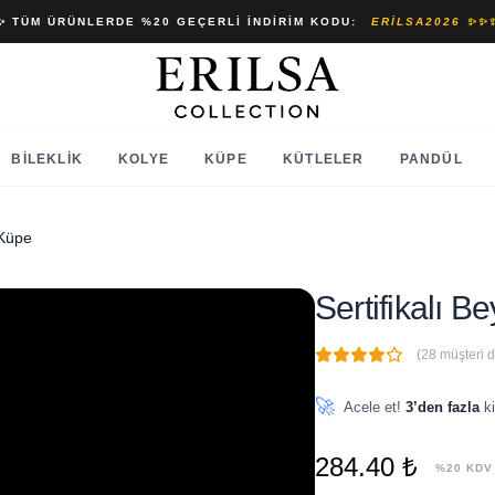
✨ TÜM ÜRÜNLERDE %20 GEÇERLI İNDIRIM KODU:
ERILSA2026 ✨✨
BILEKLIK
KOLYE
KÜPE
KÜTLELER
PANDÜL
 Küpe
Sertifikalı 
(28 müşteri 
🔥
4 adet
son 1 saat içinde
🚀
Acele et!
3’den fazla
ki
284.40 ₺
%20 KDV