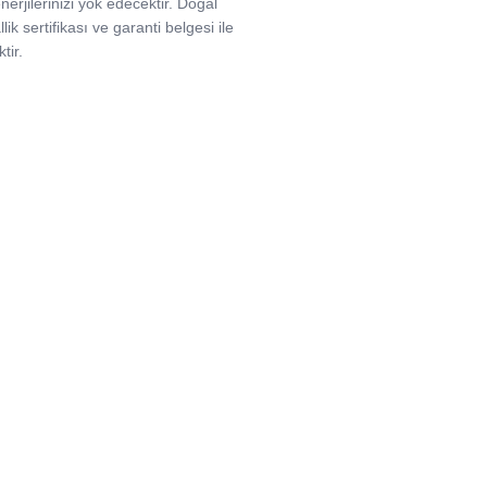
nerjilerinizi yok edecektir. Doğal
llik sertifikası ve garanti belgesi ile
tir.