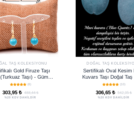
ĞAL TAŞ KOLEKSIYONU
DOĞAL TAŞ KOLEKSIY
ifikalı Gold Firuze Taşı
Sertifikalı Oval Kesim
(Turkuaz Taşı) - Gümüş
Kuvars Taşı Doğal Taş
Aparatlı
(6)
(10)
303,95 ₺
306,65 ₺
488,44 ₺
542,35 ₺
%20 KDV DAHİLDİR
%20 KDV DAHİLDİR