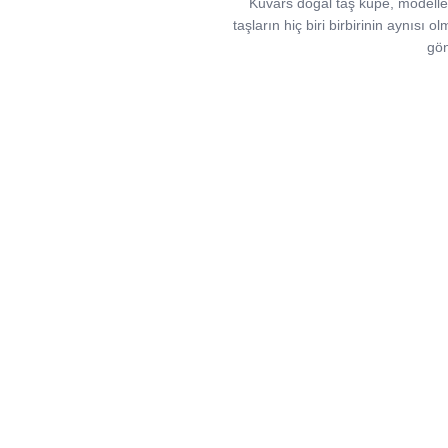
Kuvars doğal taş küpe, modellerim
taşların hiç biri birbirinin aynısı ol
gön