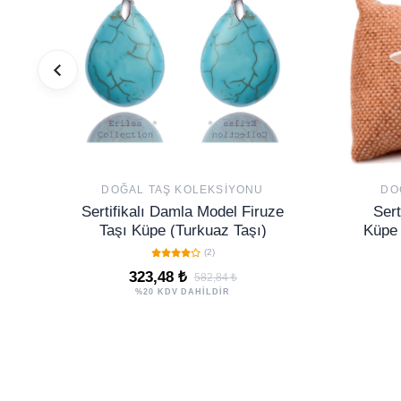
DOĞAL TAŞ KOLEKSIYONU
DO
Sertifikalı Damla Model Firuze
Sert
Taşı Küpe (Turkuaz Taşı)
Küpe 
(2)
323,48 ₺
582,84 ₺
%20 KDV DAHİLDİR