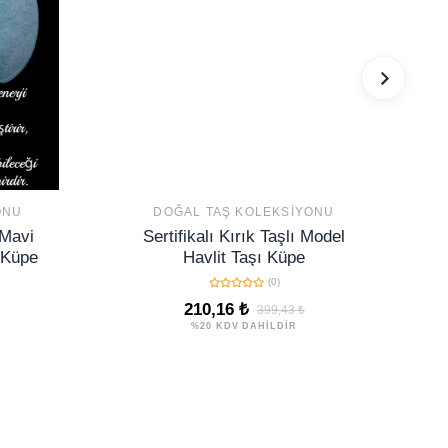
ONU
DOĞAL TAŞ KOLEKSIYONU
 Mavi
Sertifikalı Kırık Taşlı Model
 Küpe
Havlit Taşı Küpe
(0)
210,16 ₺
399,43 ₺
%20 KDV DAHİLDİR