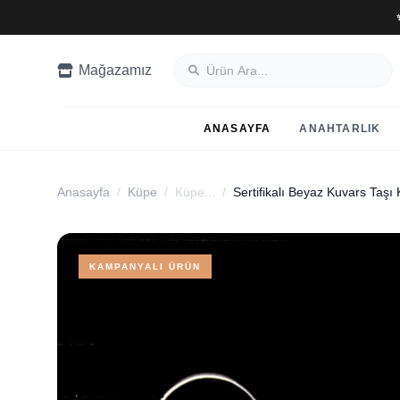
Mağazamız
ANASAYFA
ANAHTARLIK
Anasayfa
/
Küpe
/
Küpe...
/
Sertifikalı Beyaz Kuvars Taşı
KAMPANYALI ÜRÜN