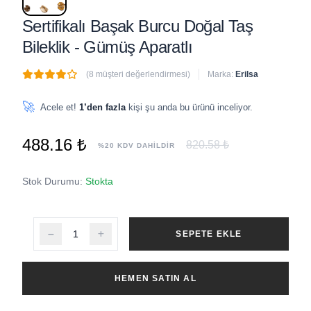
Sertifikalı Başak Burcu Doğal Taş
Bileklik - Gümüş Aparatlı
(8 müşteri değerlendirmesi)
Marka:
Erilsa
🔥
8 adet
son 1 saat içinde satıldı
🚀
Acele et!
1’den fazla
kişi şu anda bu ürünü inceliyor.
488.16 ₺
820.58 ₺
%20 KDV DAHİLDİR
Stok Durumu:
Stokta
SEPETE EKLE
HEMEN SATIN AL