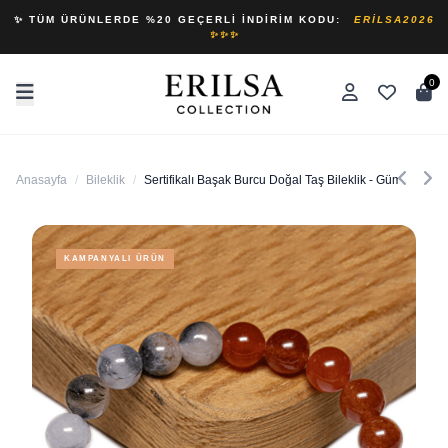
✨ TÜM ÜRÜNLERDE %20 GEÇERLI İNDIRIM KODU:
ERILSA2026
✨✨✨
0
Anasayfa
/
Bileklik
/
Sertifikalı Başak Burcu Doğal Taş Bileklik - Gümüş Apara
KAMPANYALI ÜRÜN