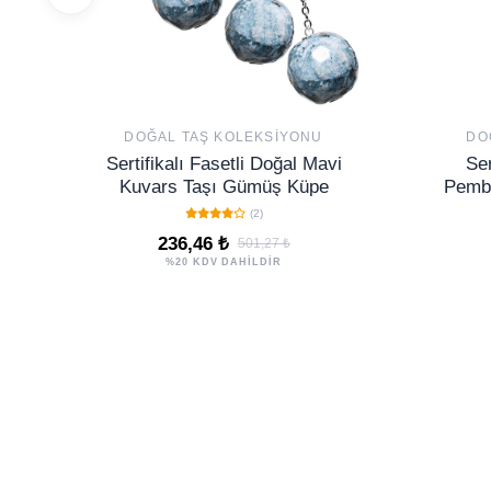
DOĞAL TAŞ KOLEKSIYONU
DO
Sertifikalı Fasetli Doğal Mavi
Ser
Kuvars Taşı Gümüş Küpe
Pembe
(2)
236,46 ₺
501,27 ₺
%20 KDV DAHİLDİR