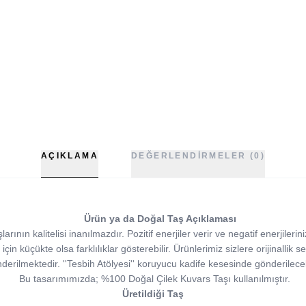
AÇIKLAMA
DEĞERLENDIRMELER (0)
Ürün ya da Doğal Taş Açıklaması
rının kalitelisi inanılmazdır. Pozitif enerjiler verir ve negatif enerjilerin
 için küçükte olsa farklılıklar gösterebilir. Ürünlerimiz sizlere orijinallik se
derilmektedir. ''Tesbih Atölyesi'' koruyucu kadife kesesinde gönderilecek
Bu tasarımımızda; %100 Doğal Çilek Kuvars Taşı kullanılmıştır.
Üretildiği Taş