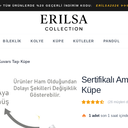
✨ TÜM ÜRÜNLERDE %20 GEÇERLI İNDIRIM KODU:
ERILSA2026 ✨✨
BILEKLIK
KOLYE
KÜPE
KÜTLELER
PANDÜL
 Kuvars Taşı Küpe
Sertifikalı A
Küpe
(26 müşteri 
🔥
1 adet
son 1 saat içinde