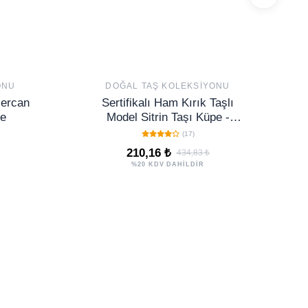
ONU
DOĞAL TAŞ KOLEKSIYONU
Mercan
Sertifikalı Ham Kırık Taşlı
pe
Model Sitrin Taşı Küpe -
Brezilya
(17)
210,16 ₺
434,83 ₺
%20 KDV DAHİLDİR