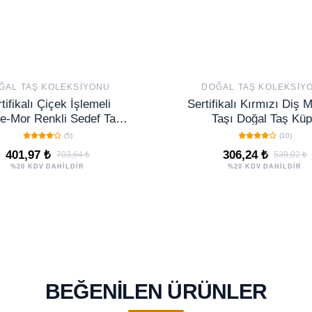
ĞAL TAŞ KOLEKSIYONU
DOĞAL TAŞ KOLEKSIY
tifikalı Çiçek İşlemeli
Sertifikalı Kırmızı Diş 
-Mor Renkli Sedef Taşı
Taşı Doğal Taş Kü
Küpe
(5)
(10)
401,97 ₺
306,24 ₺
703,64 ₺
539,02 ₺
%20 KDV DAHİLDİR
%20 KDV DAHİLDİR
BEĞENILEN ÜRÜNLER