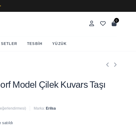
✨
0
SETLER
TESBIH
YÜZÜK
morf Model Çilek Kuvars Taşı
değerlendirmesi)
Marka:
Erilsa
 satıldı