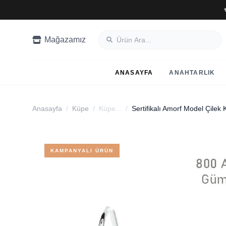
Mağazamız
ANASAYFA
ANAHTARLIK
Anasayfa
/
Küpe
/
Küpe...
/
Sertifikalı Amorf Model Çilek
KAMPANYALI ÜRÜN