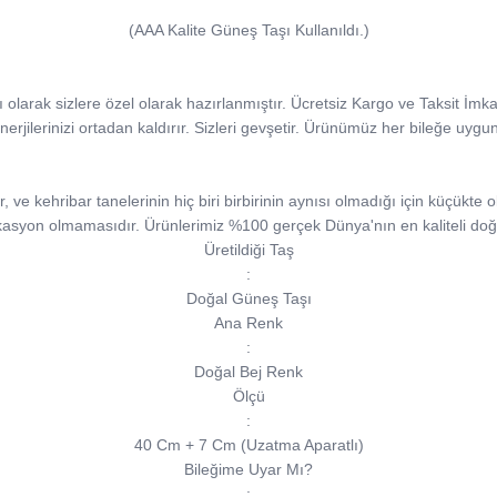
(AAA Kalite Güneş Taşı Kullanıldı.)
ı olarak sizlere özel olarak hazırlanmıştır. Ücretsiz Kargo ve Taksit İmk
nerjilerinizi ortadan kaldırır. Sizleri gevşetir. Ürünümüz her bileğe uygu
e kehribar tanelerinin hiç biri birbirinin aynısı olmadığı için küçükte ols
kasyon olmamasıdır. Ürünlerimiz %100 gerçek Dünya'nın en kaliteli doğa
Üretildiği Taş
:
Doğal Güneş Taşı
Ana Renk
:
Doğal Bej Renk
Ölçü
:
40 Cm + 7 Cm (Uzatma Aparatlı)
Bileğime Uyar Mı?
: