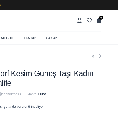
✨
0
SETLER
TESBIH
YÜZÜK
Amorf Kesim Güneş Taşı Kadın
lite
eğerlendirmesi)
Marka:
Erilsa
 satıldı
şi şu anda bu ürünü inceliyor.