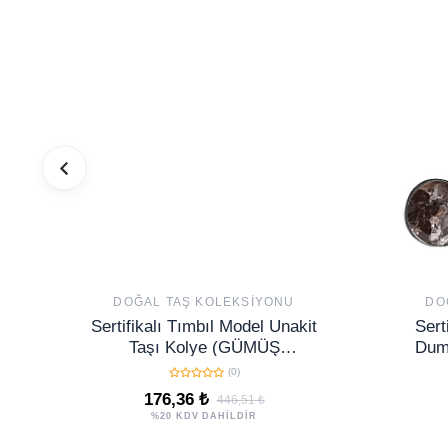
DOĞAL TAŞ KOLEKSIYONU
DO
Sertifikalı Tımbıl Model Unakit
Sert
Taşı Kolye (GÜMÜŞ
Duma
APARATLI)
(0)
176,36 ₺
446,51 ₺
%20 KDV DAHİLDİR