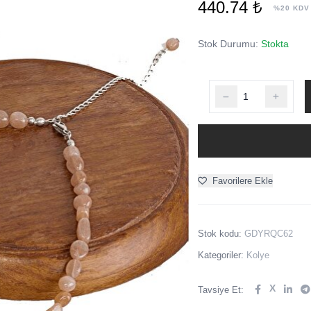
440.74 ₺
%20 KDV
Stok Durumu:
Stokta
Favorilere Ekle
Stok kodu:
GDYRQC62
Kategoriler:
Kolye
X
Tavsiye Et: