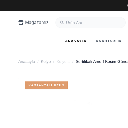
Mağazamız
ANASAYFA
ANAHTARLIK
Anasayfa
/
Kolye
/
Kolye...
/
KAMPANYALI ÜRÜN