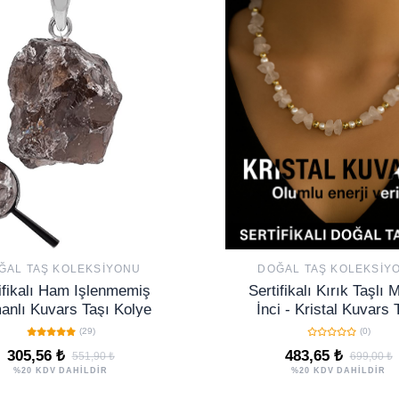
ĞAL TAŞ KOLEKSIYONU
DOĞAL TAŞ KOLEKSIY
ifikalı Ham Işlenmemiş
Sertifikalı Kırık Taşlı 
nlı Kuvars Taşı Kolye
İnci - Kristal Kuvars 
Kolye
(29)
(0)
305,56 ₺
483,65 ₺
551,90 ₺
699,00 ₺
%20 KDV DAHİLDİR
%20 KDV DAHİLDİR