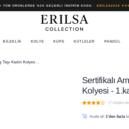
✨ TÜM ÜRÜNLERDE %20 GEÇERLI İNDIRIM KODU:
ERILSA2026 ✨✨
BILEKLIK
KOLYE
KÜPE
KÜTLELER
PANDÜL
Sertifikalı Amorf Kesim Güneş Taşı Kadın Kolyesi - 1.kalite
Sertifikalı 
Kolyesi - 1.ka
(7 müşteri d
🔥
5 adet
son 1 saat içinde
🚀
Acele et!
1’den fazla
ki