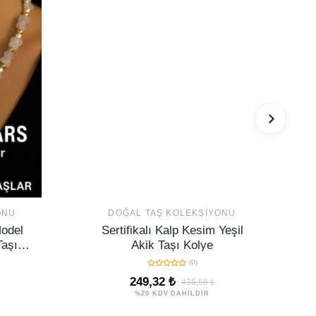
ONU
DOĞAL TAŞ KOLEKSIYONU
Model
Sertifikalı Kalp Kesim Yeşil
Taşı
Akik Taşı Kolye
(0)
249,32 ₺
436,68 ₺
%20 KDV DAHİLDİR