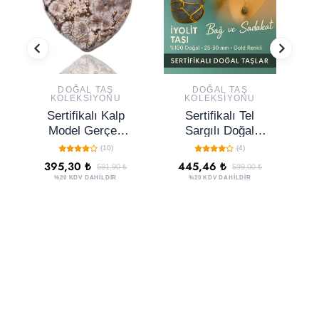
DOĞAL TAŞ
DOĞAL TAŞ
KOLEKSIYONU
KOLEKSIYONU
Sertifikalı Kalp
Sertifikalı Tel
S
Model Gerçek
Sargılı Doğal
Serpantin
İyolit Taşı Kolye –
A
(10)
(4)
(YILAN) Taşı
Altın Kaplama
395,30 ₺
445,46 ₺
7
591,90 ₺
599,00 ₺
Kolye
Sezgi ve
%20 KDV DAHİLDİR
%20 KDV DAHİLDİR
Farkındalık Taşı