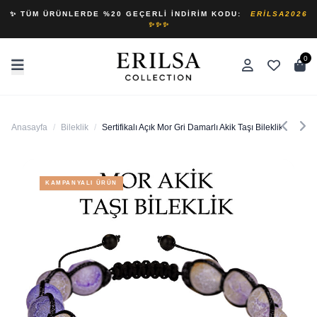
✨ TÜM ÜRÜNLERDE %20 GEÇERLI İNDIRIM KODU:
ERILSA2026
✨✨✨
0
Anasayfa
/
Bileklik
/
Sertifikalı Açık Mor Gri Damarlı Akik Taşı Bileklik - Makr
KAMPANYALI ÜRÜN