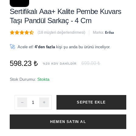
Sertifikalı Aaa+ Kalite Pembe Kuvars
Taşı Pandül Sarkaç - 4 Cm
Erilsa
(18 müşteri değerlendirmesi)
Marka:
🔥
3 adet
son 1 saat içinde satıldı
🚀
Acele et!
4’den fazla
kişi şu anda bu ürünü inceliyor.
598.23 ₺
699.00 ₺
%20 KDV DAHİLDİR
Stok Durumu:
Stokta
SEPETE EKLE
HEMEN SATIN AL