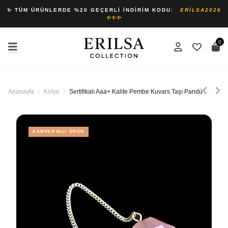
✨ TÜM ÜRÜNLERDE %20 GEÇERLI İNDIRIM KODU:
ERILSA2026
✨✨✨
0
Anasayfa
/
Kolye
/
Sertifikalı Aaa+ Kalite Pembe Kuvars Taşı Pandül Sarkaç 
KAMPANYALI ÜRÜN