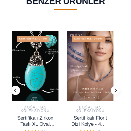
BENZER ÜRÜNLER
KAMPANYALI ÜRÜN
KAMPANYALI ÜRÜN
DOĞAL TAŞ
DOĞAL TAŞ
KOLEKSIYONU
KOLEKSIYONU
Sertifikalı Zirkon
Sertifikalı Florit
S
Taşlı XL Oval
Dizi Kolye - 4mm
Model Firuze Taşı
Elmas Kesim
Y