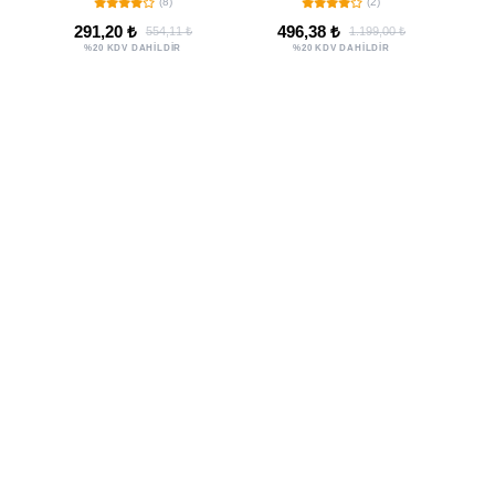
(8)
(2)
291,20 ₺
496,38 ₺
554,11 ₺
1.199,00 ₺
%20 KDV DAHİLDİR
%20 KDV DAHİLDİR