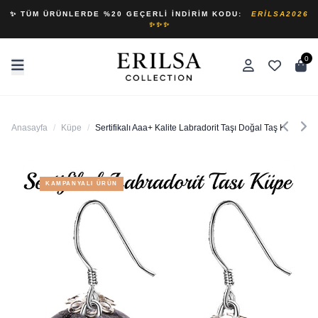
✨ TÜM ÜRÜNLERDE %20 GEÇERLI İNDIRIM KODU:
ERILSA2026
✨✨✨
0
Anasayfa
/
Küpe
/
Sertifikalı Aaa+ Kalite Labradorit Taşı Doğal Taş Küpe
KAMPANYALI ÜRÜN