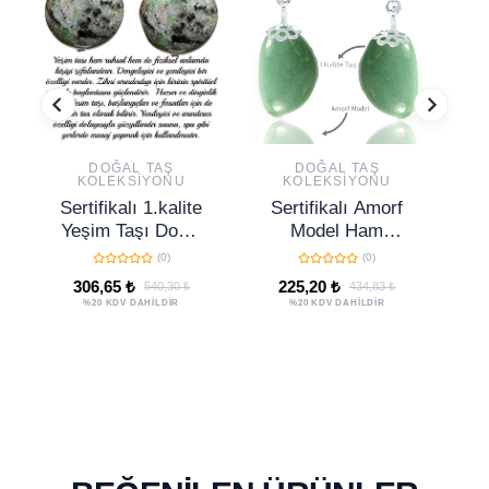
DOĞAL TAŞ
DOĞAL TAŞ
KOLEKSIYONU
KOLEKSIYONU
Sertifikalı 1.kalite
Sertifikalı Amorf
S
Yeşim Taşı Doğal
Model Ham
T
Taş Küpe
Aventurin Taşı
D
(0)
(0)
(MEKSİKA)
Küpe
K
306,65 ₺
225,20 ₺
540,30 ₺
434,83 ₺
%20 KDV DAHİLDİR
%20 KDV DAHİLDİR