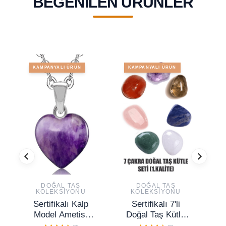
BEĞENILEN ÜRÜNLER
KAMPANYALI ÜRÜN
KAMPANYALI ÜRÜN
DOĞAL TAŞ
DOĞAL TAŞ
KOLEKSIYONU
KOLEKSIYONU
Sertifikalı Kalp
Sertifikalı 7'li
S
Model Ametist
Doğal Taş Kütle
Doğal Taş Kolye
Çakra Seti