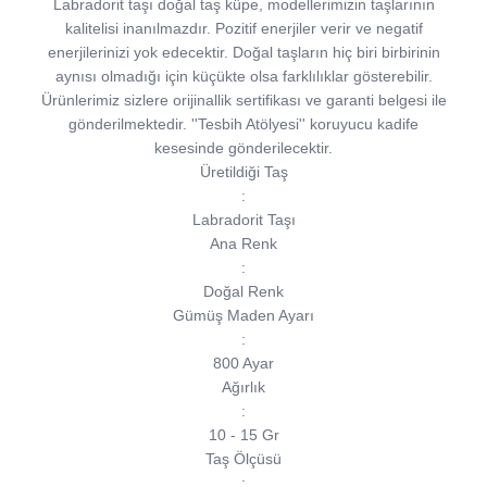
Labradorit taşı doğal taş küpe, modellerimizin taşlarının
kalitelisi inanılmazdır. Pozitif enerjiler verir ve negatif
enerjilerinizi yok edecektir. Doğal taşların hiç biri birbirinin
aynısı olmadığı için küçükte olsa farklılıklar gösterebilir.
Ürünlerimiz sizlere orijinallik sertifikası ve garanti belgesi ile
gönderilmektedir. ''Tesbih Atölyesi'' koruyucu kadife
kesesinde gönderilecektir.
Üretildiği Taş
:
Labradorit Taşı
Ana Renk
:
Doğal Renk
Gümüş Maden Ayarı
:
800 Ayar
Ağırlık
:
10 - 15 Gr
Taş Ölçüsü
: