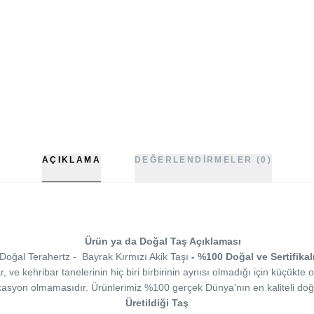
AÇIKLAMA
DEĞERLENDIRMELER (0)
Ürün ya da Doğal Taş Açıklaması
Doğal Terahertz - Bayrak Kırmızı Akik Taşı
- %100 Doğal ve Sertifikalı
e kehribar tanelerinin hiç biri birbirinin aynısı olmadığı için küçükte ol
kasyon olmamasıdır. Ürünlerimiz %100 gerçek Dünya'nın en kaliteli doğa
Üretildiği Taş