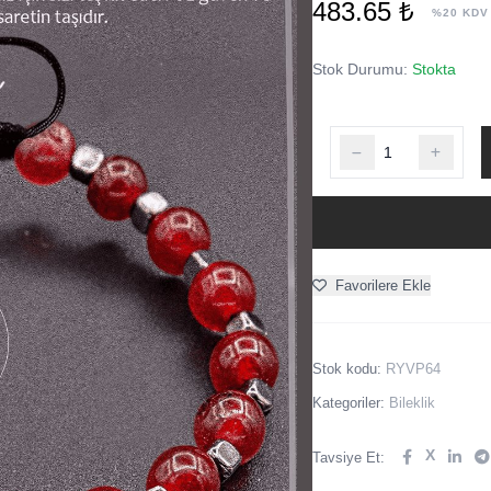
483.65 ₺
%20 KDV
Stok Durumu:
Stokta
Favorilere Ekle
Stok kodu:
RYVP64
Kategoriler:
Bileklik
X
Tavsiye Et: