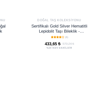
ONU
DOĞAL TAŞ KOLEKSIYONU
oğal
Sertifikalı Gold Silver Hematitli
ik
Lepidolit Taşı Bileklik -
Ayarlamalı
(6)
433,65 ₺
570,24 ₺
%20 KDV DAHİLDİR