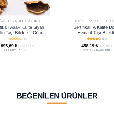
ĞAL TAŞ KOLEKSIYONU
DOĞAL TAŞ KOLEKSIY
fikalı Aaa+ Kalite Siyah
Sertifikalı A Kalite D
in Taşı Bileklik - Gümüş
Hematit Taşı Bilekl
Aparatlı
(0)
(14)
695,69 ₺
458,19 ₺
1.088,76 ₺
609,00 ₺
%20 KDV DAHİLDİR
%20 KDV DAHİLDİR
BEĞENILEN ÜRÜNLER