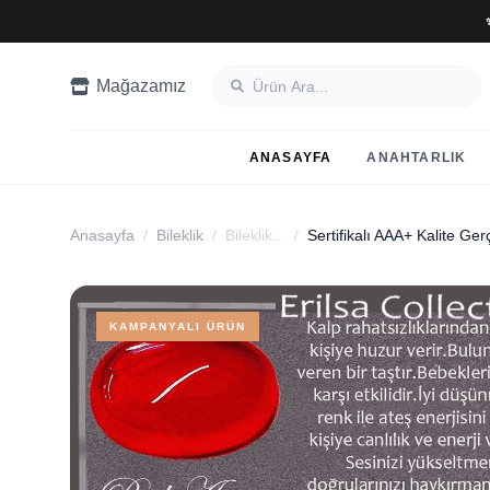
Mağazamız
ANASAYFA
ANAHTARLIK
Anasayfa
/
Bileklik
/
Bileklik...
/
KAMPANYALI ÜRÜN