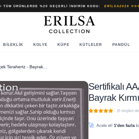
✨ TÜM ÜRÜNLERDE %20 GEÇERLI İNDIRIM KODU:
ERILSA2026 ✨✨
BILEKLIK
KOLYE
KÜPE
KÜTLELER
PANDÜL
Sertifikalı AAA+ Kalite Gerçek Terahertz - Bayrak Kırmızı Akik Taşı Bileklik
Sertifikalı A
Bayrak Kırmız
(6 müşteri d
🔥
1 adet
son 1 saat içinde
🚀
Acele et!
1’den fazla
ki