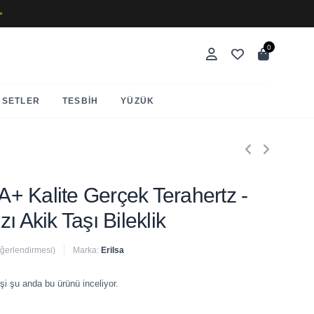
✨
0
SETLER
TESBIH
YÜZÜK
AA+ Kalite Gerçek Terahertz -
ı Akik Taşı Bileklik
eğerlendirmesi)
Marka:
Erilsa
 satıldı
şi şu anda bu ürünü inceliyor.