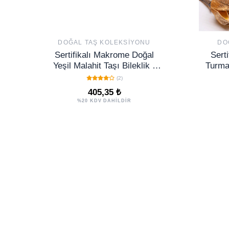
DOĞAL TAŞ KOLEKSIYONU
DO
Sertifikalı Makrome Doğal
Serti
Yeşil Malahit Taşı Bileklik -
Turmal
Ayarlamalı
(2)
405,35 ₺
%20 KDV DAHİLDİR