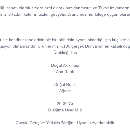
ciliği sanatı olarak sizlere özel olarak hazırlanmıştır. ve Taksit İmkanlar
rinizi ortadan kaldırır. Sizleri gevşetir. Ürünümüz her bileğe uygun olara
e kehribar tanelerinin hiç biri birbirinin aynısı olmadığı için küçükte ols
kasyon olmamasıdır. Ürünlerimiz %100 gerçek Dünya'nın en kaliteli doğa
Üretildiği Taş
:
Doğal Akik Taşı
Ana Renk
:
Doğal Renk
Ağırlık
:
20-30 Gr
Bileğime Uyar Mı?
:
Çocuk, Genç ve Yetişkin Bileğine Uyumlu Ayarlanabilir