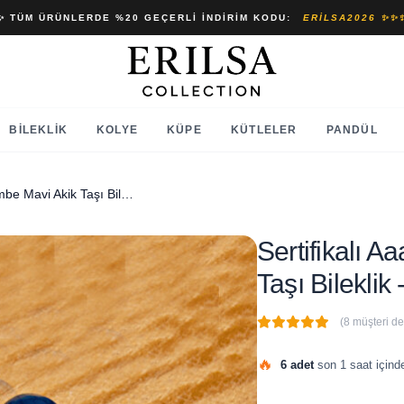
✨ TÜM ÜRÜNLERDE %20 GEÇERLI İNDIRIM KODU:
ERILSA2026 ✨✨
BILEKLIK
KOLYE
KÜPE
KÜTLELER
PANDÜL
Sertifikalı Aaa+ Fasetli Pembe Mavi Akik Taşı Bileklik - Gümüş Aparatlı
Sertifikalı 
Taşı Bileklik
(8 müşteri d
🔥
6 adet
son 1 saat içinde