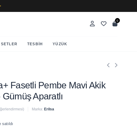
✨
0
SETLER
TESBIH
YÜZÜK
Aaa+ Fasetli Pembe Mavi Akik
 - Gümüş Aparatlı
eğerlendirmesi)
Marka:
Erilsa
 satıldı