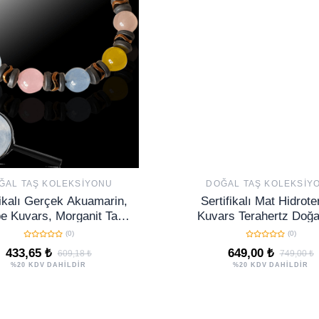
ĞAL TAŞ KOLEKSIYONU
DOĞAL TAŞ KOLEKSIY
fikalı Gerçek Akuamarin,
Sertifikalı Mat Hidrot
 Kuvars, Morganit Taşı
Kuvars Terahertz Doğa
Bileklik - Ayarlamalı
Bileklik 8 MM Ayarlana
(0)
(0)
Premium Model
433,65 ₺
649,00 ₺
609,18 ₺
749,00 ₺
%20 KDV DAHİLDİR
%20 KDV DAHİLDİR