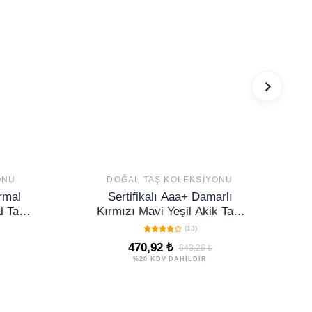
ONU
DOĞAL TAŞ KOLEKSIYONU
ermal
Sertifikalı Aaa+ Damarlı
l Taş
Kırmızı Mavi Yeşil Akik Taşı
bilir
Bileklik
(13)
470,92 ₺
643,26 ₺
%20 KDV DAHİLDİR