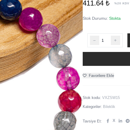
411.64 ₺
%20 KDV
Stok Durumu:
Stokta
Favorilere Ekle
Stok kodu:
VXZSW15
Kategoriler:
Bileklik
X
Tavsiye Et: