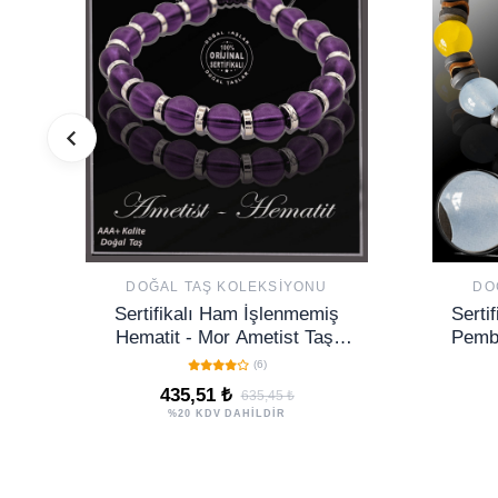
DOĞAL TAŞ KOLEKSIYONU
DO
Sertifikalı Ham İşlenmemiş
Serti
Hematit - Mor Ametist Taşı
Pembe
Bileklik
(6)
435,51 ₺
635,45 ₺
%20 KDV DAHİLDİR