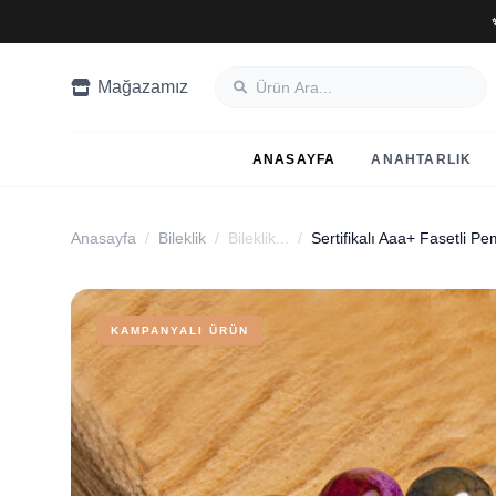
Mağazamız
ANASAYFA
ANAHTARLIK
Anasayfa
/
Bileklik
/
Bileklik...
/
KAMPANYALI ÜRÜN