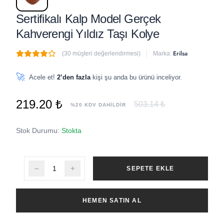
Sertifikalı Kalp Model Gerçek
Kahverengi Yıldız Taşı Kolye
Erilsa
(30 müşteri değerlendirmesi)
Marka:
🔥
2 adet
son 1 saat içinde satıldı
🚀
Acele et!
2’den fazla
kişi şu anda bu ürünü inceliyor.
219.20 ₺
503.14 ₺
%20 KDV DAHİLDİR
Stok Durumu:
Stokta
SEPETE EKLE
HEMEN SATIN AL