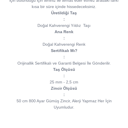
için bulunduğu için teniniz ile temas eder etmez aradaki farkı
kısa bir süre içinde hissedeceksiniz.
Üretildiği Taş
:
Doğal Kahverengi Yıldız
Taşı
Ana Renk
:
Doğal Kahverengi Renk
Sertifikalı Mı?
:
Orijinallik Sertifikalı ve Garanti Belgesi İle Gönderilir.
Taş Ölçüsü
:
25 mm - 2,5 cm
Zincir Ölçüsü
:
50 cm 800 Ayar Gümüş Zincir, Alerji Yapmaz Her İçin
Uyumludur.