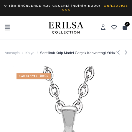
✨ TÜM ÜRÜNLERDE %20 GEÇERLI İNDIRIM KODU:
ERILSA2026
✨✨✨
0
Anasayfa
/
Kolye
/
Sertifikalı Kalp Model Gerçek Kahverengi Yıldız Taşı Koly
KAMPANYALI ÜRÜN