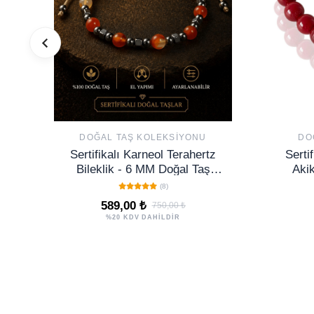
DOĞAL TAŞ KOLEKSIYONU
DO
Sertifikalı Karneol Terahertz
Serti
Bileklik - 6 MM Doğal Taş
Akik
Unisex Ayarlanabilir - Canlı
(8)
Tasarım
589,00 ₺
750,00 ₺
%20 KDV DAHİLDİR