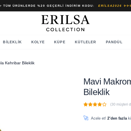
✨ TÜM ÜRÜNLERDE %20 GEÇERLI İNDIRIM KODU:
ERILSA2026 ✨✨
BILEKLIK
KOLYE
KÜPE
KÜTLELER
PANDÜL
 Kehribar Bileklik
Mavi Makrom
Bileklik
(30 müşteri 
🔥
2 adet
son 1 saat içinde
🚀
Acele et!
2’den fazla
ki