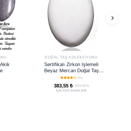
ONU
DOĞAL TAŞ KOLEKSIYONU
 Akik
Sertifikalı Zirkon Işlemeli
pe
Beyaz Mercan Doğal Taş
Kolye
(21)
383,55 ₺
591,90 ₺
%20 KDV DAHİLDİR