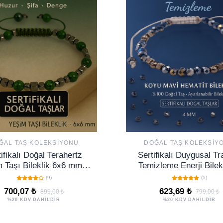
ĞAL TAŞ KOLEKSIYONU
DOĞAL TAŞ KOLEKSIY
ifikalı Doğal Terahertz
Sertifikalı Duygusal T
 Taşı Bileklik 6x6 mm -
Temizleme Enerji Bilekl
uzur ve Denge Taşı
Koyu Mavi Hematit - Ter
(9)
(5)
Doğal Taş
700,07 ₺
623,69 ₺
899,00 ₺
799,00 ₺
%20 KDV DAHİLDİR
%20 KDV DAHİLDİR