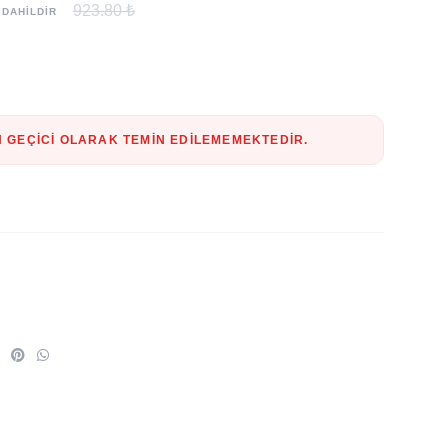
923.80 ₺
 DAHİLDİR
 GEÇICI OLARAK TEMIN EDILEMEMEKTEDIR.