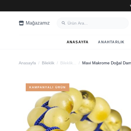
Mağazamız
ANASAYFA
ANAHTARLIK
Anasayfa
/
Bileklik
/
Bileklik...
/
Mavi Makrome Doğal Damla
KAMPANYALI ÜRÜN