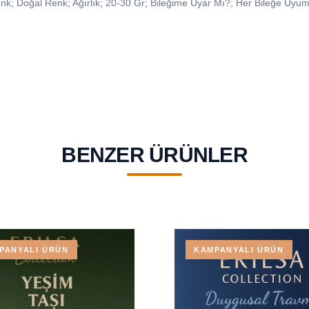
nk; Doğal Renk; Ağırlık; 20-30 Gr; Bileğime Uyar Mı?; Her Bileğe Uyu
BENZER ÜRÜNLER
PANYALI ÜRÜN
KAMPANYALI ÜRÜN