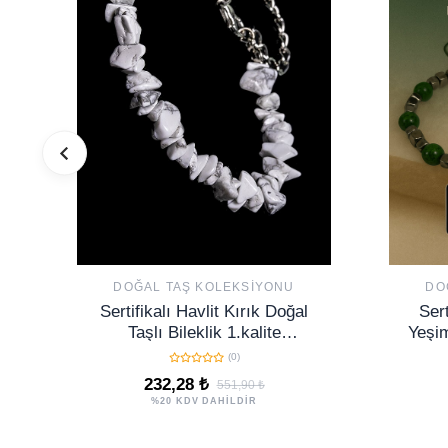
DOĞAL TAŞ KOLEKSIYONU
DO
Sertifikalı Havlit Kırık Doğal
Sert
Taşlı Bileklik 1.kalite
Yeşim
(KANADA)
H
(0)
232,28 ₺
551,90 ₺
%20 KDV DAHİLDİR