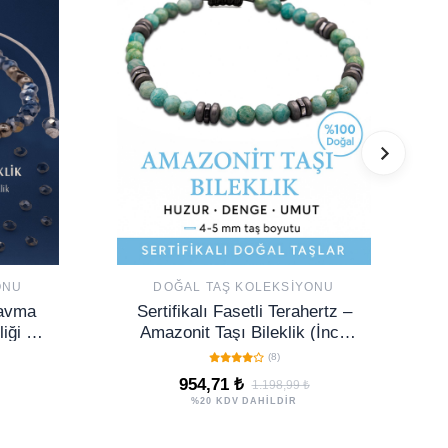
ONU
DOĞAL TAŞ KOLEKSIYONU
ravma
Sertifikalı Fasetli Terahertz –
iği –
Amazonit Taşı Bileklik (İnce
ahertz
Model) – Denge, İfade ve İçsel
(8)
Huzur Taşı
954,71 ₺
1.198,99 ₺
%20 KDV DAHİLDİR