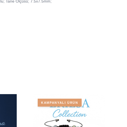
mlu; Tane Ölçüsü; 7.5x7.5mm;
KAMPANYALI ÜRÜN