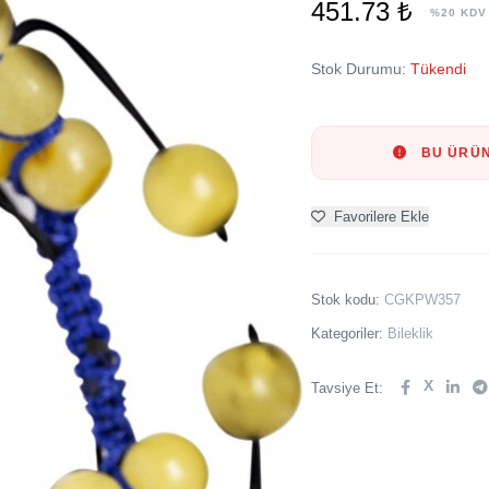
451.73 ₺
%20 KDV
Stok Durumu:
Tükendi
BU ÜRÜN
Favorilere Ekle
Stok kodu:
CGKPW357
Kategoriler:
Bileklik
X
Tavsiye Et: