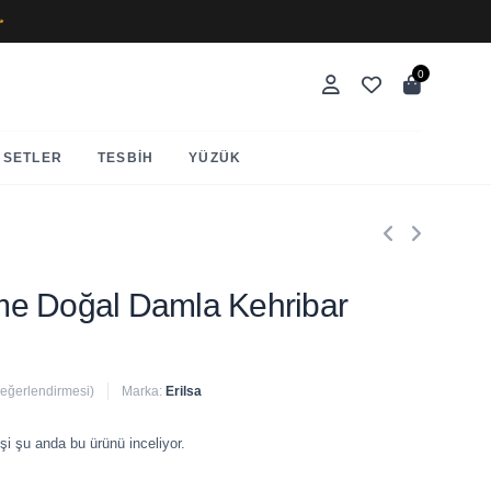
✨
0
SETLER
TESBIH
YÜZÜK
e Doğal Damla Kehribar
değerlendirmesi)
Marka:
Erilsa
 satıldı
şi şu anda bu ürünü inceliyor.