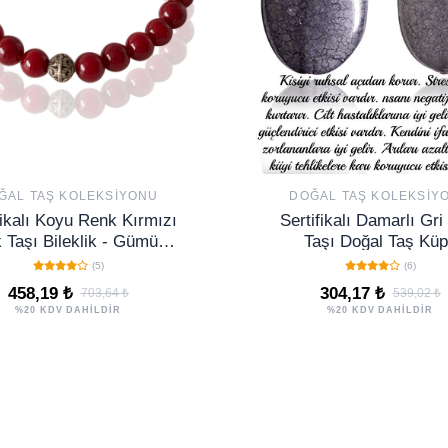
ĞAL TAŞ KOLEKSIYONU
DOĞAL TAŞ KOLEKSIY
fikalı Koyu Renk Kırmızı
Sertifikalı Damarlı Gri
 Taşı Bileklik - Gümüş
Taşı Doğal Taş Kü
Aparatlı
(5)
(6)
458,19 ₺
304,17 ₺
703,64 ₺
539,02 ₺
%20 KDV DAHİLDİR
%20 KDV DAHİLDİR