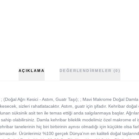
AÇIKLAMA
DEĞERLENDIRMELER (0)
; (Doğal Ağrı Kesici - Astım, Guatr Taşı); ; Mavi Makrome Doğal Damla 
zı kesecek, sizleri rahatlatacaktır. Astım, guatr için şifadır. Kehribar doğ
ulunan süksinik asit ten ile temas ettiği anda salgılanmaya başlar. Ağrılar
ahip olabilirsiniz. Damla kehribar bileklik modelimiz özel makrome el işcil
ibar tanelerinin hiç biri birbirinin aynısı olmadığı için küçükte olsa far
masıdır. Ürünlerimiz %100 gerçek Dünya'nın en kaliteli doğal taşlarından