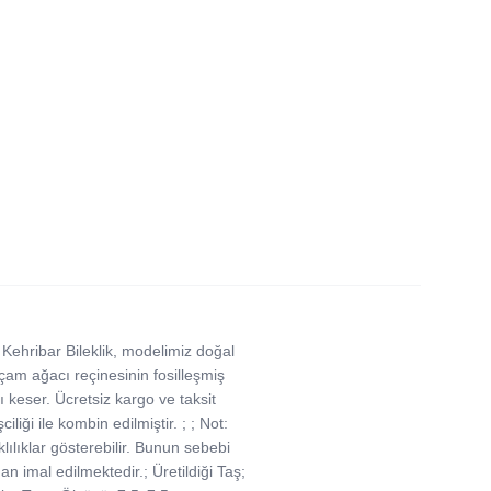
Kehribar Bileklik, modelimiz doğal
al çam ağacı reçinesinin fosilleşmiş
ı keser. Ücretsiz kargo ve taksit
iği ile kombin edilmiştir. ; ; Not:
klılıklar gösterebilir. Bunun sebebi
 imal edilmektedir.; Üretildiği Taş;