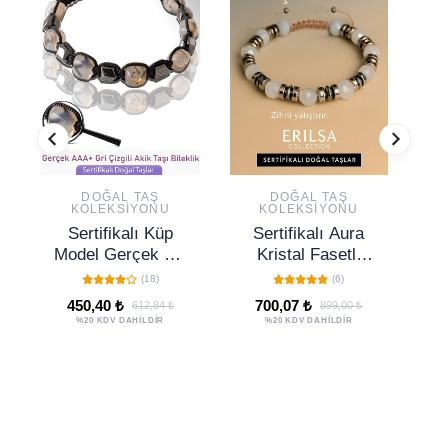
DOĞAL TAŞ
DOĞAL TAŞ
KOLEKSIYONU
KOLEKSIYONU
Sertifikalı Küp
Sertifikalı Aura
S
Model Gerçek Gri
Kristal Fasetli
Ka
Çizgili Akik Taşı
Kuvars Taşı
Ta
(18)
(6)
Bileklik -
Bileklik 6x6 mm –
G
450,40 ₺
700,07 ₺
612,84 ₺
899,00 ₺
Ayarlamalı
Zihni Yatıştıran
Bi
%20 KDV DAHİLDİR
%20 KDV DAHİLDİR
Arınma Taşı