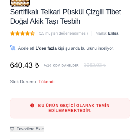
Sertifikalı Telkari Püskül Çizgili Tibet
Doğal Akik Taşı Tesbih
(15 müşteri değerlendirmesi)
Marka:
Erilsa
🔥
7 adet
son 1 saat içinde satıldı
🚀
Acele et!
1’den fazla
kişi şu anda bu ürünü inceliyor.
640.43 ₺
1062.03 ₺
%20 KDV DAHİLDİR
Stok Durumu:
Tükendi
BU ÜRÜN GEÇICI OLARAK TEMIN
EDILEMEMEKTEDIR.
Favorilere Ekle