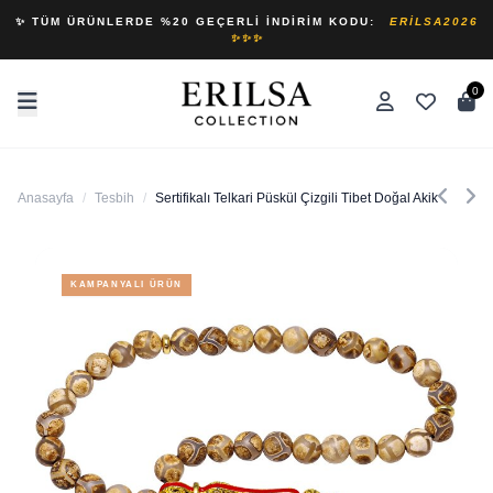
✨ TÜM ÜRÜNLERDE %20 GEÇERLI İNDIRIM KODU:
ERILSA2026
✨✨✨
0
Anasayfa
/
Tesbih
/
Sertifikalı Telkari Püskül Çizgili Tibet Doğal Akik Taşı Tes
KAMPANYALI ÜRÜN