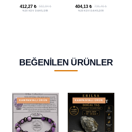
Bileklik
Bileklik Seti
412,27 ₺
404,13 ₺
582,84 ₺
736,46 ₺
%20 KDV DAHİLDİR
%20 KDV DAHİLDİR
BEĞENILEN ÜRÜNLER
KAMPANYALI ÜRÜN
KAMPANYALI ÜRÜN