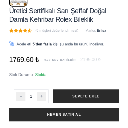
Üretici Sertifikalı Sarı Şeffaf Doğal
Damla Kehribar Rolex Bileklik
(6 müşteri değerlendirmesi)
Marka:
Erilsa
🔥
1 adet
son 1 saat içinde satıldı
🚀
Acele et!
5’den fazla
kişi şu anda bu ürünü inceliyor.
1769.60 ₺
2199.00 ₺
%20 KDV DAHİLDİR
Stok Durumu:
Stokta
SEPETE EKLE
HEMEN SATIN AL