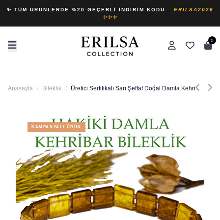
✨ TÜM ÜRÜNLERDE %20 GEÇERLI İNDIRIM KODU:
ERILSA2026
✨✨✨
0
Anasayfa
/
Bileklik
/
Üretici Sertifikalı Sarı Şeffaf Doğal Damla Kehribar Rolex
KAMPANYALI ÜRÜN