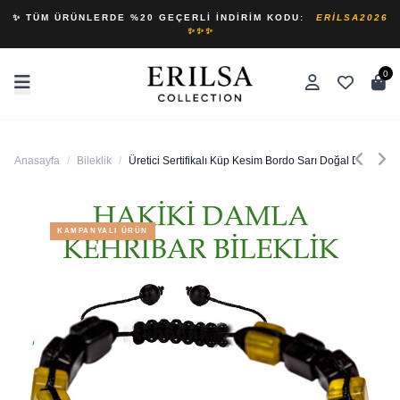
✨ TÜM ÜRÜNLERDE %20 GEÇERLI İNDIRIM KODU:
ERILSA2026
✨✨✨
0
Anasayfa
/
Bileklik
/
Üretici Sertifikalı Küp Kesim Bordo Sarı Doğal Damla Keh
KAMPANYALI ÜRÜN