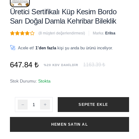
Üretici Sertifikalı Küp Kesim Bordo
Sarı Doğal Damla Kehribar Bileklik
(8 müşteri değerlendirmesi)
Marka:
Erilsa
🔥
8 adet
son 1 saat içinde satıldı
🚀
Acele et!
1’den fazla
kişi şu anda bu ürünü inceliyor.
647.84 ₺
1163.39 ₺
%20 KDV DAHİLDİR
Stok Durumu:
Stokta
SEPETE EKLE
HEMEN SATIN AL