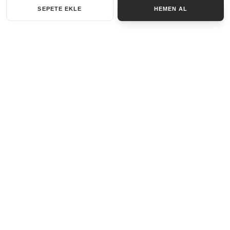
SEPETE EKLE
HEMEN AL
KATEGORILER
AKSESUAR SET
ANAHTARLIK
BILEKLIK
GENEL
KOLYE