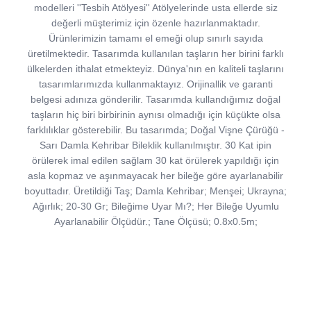
modelleri ''Tesbih Atölyesi'' Atölyelerinde usta ellerde siz
değerli müşterimiz için özenle hazırlanmaktadır.
Ürünlerimizin tamamı el emeği olup sınırlı sayıda
üretilmektedir. Tasarımda kullanılan taşların her birini farklı
ülkelerden ithalat etmekteyiz. Dünya'nın en kaliteli taşlarını
tasarımlarımızda kullanmaktayız. Orijinallik ve garanti
belgesi adınıza gönderilir. Tasarımda kullandığımız doğal
taşların hiç biri birbirinin aynısı olmadığı için küçükte olsa
farklılıklar gösterebilir. Bu tasarımda; Doğal Vişne Çürüğü -
Sarı Damla Kehribar Bileklik kullanılmıştır. 30 Kat ipin
örülerek imal edilen sağlam 30 kat örülerek yapıldığı için
asla kopmaz ve aşınmayacak her bileğe göre ayarlanabilir
boyuttadır. Üretildiği Taş; Damla Kehribar; Menşei; Ukrayna;
Ağırlık; 20-30 Gr; Bileğime Uyar Mı?; Her Bileğe Uyumlu
Ayarlanabilir Ölçüdür.; Tane Ölçüsü; 0.8x0.5m;