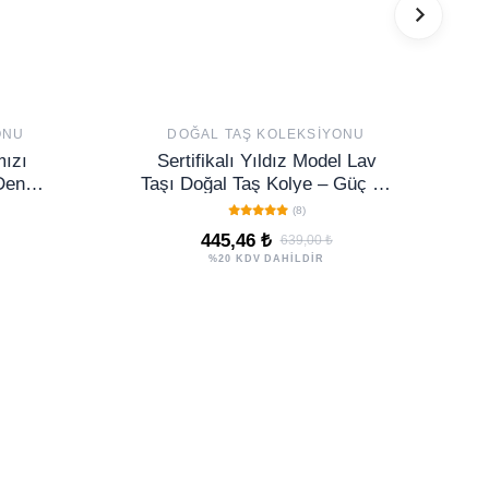
ONU
DOĞAL TAŞ KOLEKSIYONU
mızı
Sertifikalı Yıldız Model Lav
 Denge
Taşı Doğal Taş Kolye – Güç ve
i
Dayanıklılık Taşı
(8)
445,46 ₺
639,00 ₺
%20 KDV DAHİLDİR