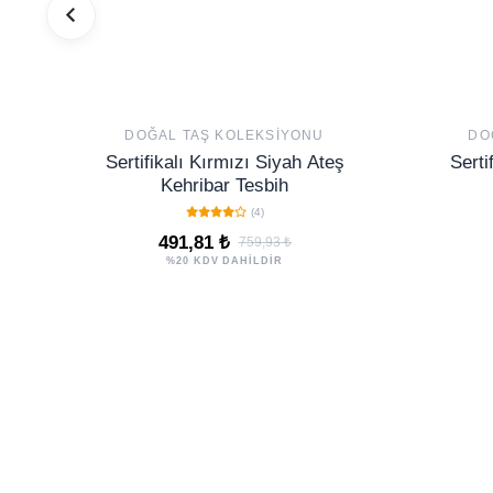
DOĞAL TAŞ KOLEKSIYONU
DO
Sertifikalı Kırmızı Siyah Ateş
Serti
Kehribar Tesbih
(4)
491,81 ₺
759,93 ₺
%20 KDV DAHİLDİR