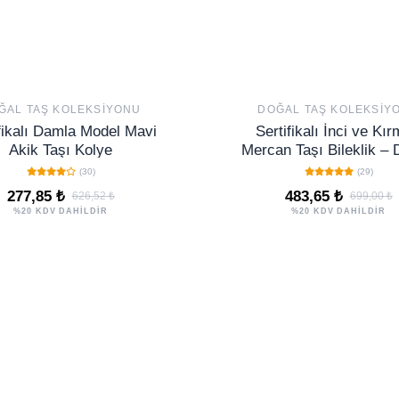
ĞAL TAŞ KOLEKSIYONU
DOĞAL TAŞ KOLEKSIY
fikalı Damla Model Mavi
Sertifikalı İnci ve Kır
Akik Taşı Kolye
Mercan Taşı Bileklik –
ve Canlılık Enerjis
(30)
(29)
277,85 ₺
483,65 ₺
626,52 ₺
699,00 ₺
%20 KDV DAHİLDİR
%20 KDV DAHİLDİR