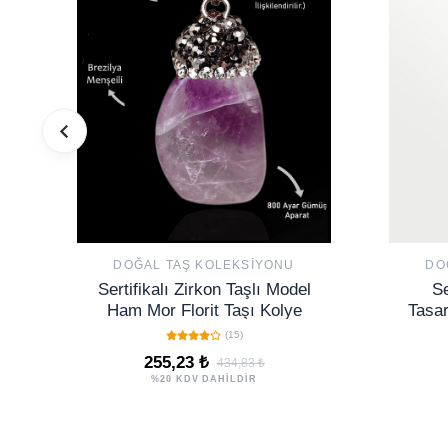
DOĞAL TAŞ KOLEKSIYONU
DO
Sertifikalı Zirkon Taşlı Model
Se
Ham Mor Florit Taşı Kolye
Tasar
K
(15)
255,23 ₺
434,83 ₺
%20 KDV DAHİLDİR