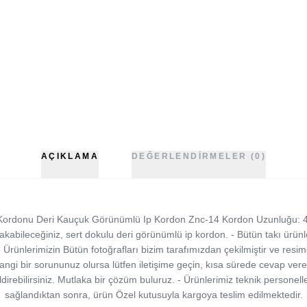
AÇIKLAMA
DEĞERLENDIRMELER (0)
i Kordonu Deri Kauçuk Görünümlü Ip Kordon Znc-14 Kordon Uzunluğu: 
akabileceğiniz, sert dokulu deri görünümlü ip kordon. - Bütün takı ürünler
 Ürünlerimizin Bütün fotoğrafları bizim tarafımızdan çekilmiştir ve re
erhangi bir sorununuz olursa lütfen iletişime geçin, kısa sürede cevap v
direbilirsiniz. Mutlaka bir çözüm buluruz. - Ürünlerimiz teknik personelle
sağlandıktan sonra, ürün Özel kutusuyla kargoya teslim edilmektedir.