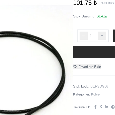
101.75 ₺
%20 KDV
Stok Durumu:
Stokta
Favorilere Ekle
Stok kodu:
BERSDG56
Kategoriler:
Kolye
X
Tavsiye Et: