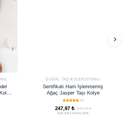
ONU
DOĞAL TAŞ KOLEKSIYONU
del
Sertifikalı Ham İşlenmemiş
 Kolye
Ağaç Jasper Taşı Kolye
I)
(1)
247,97 ₺
533,70 ₺
%20 KDV DAHİLDİR