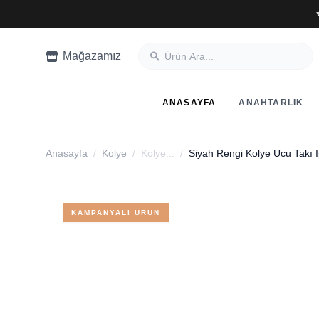
Mağazamız
ANASAYFA
ANAHTARLIK
Anasayfa
/
Kolye
/
Kolye...
/
KAMPANYALI ÜRÜN