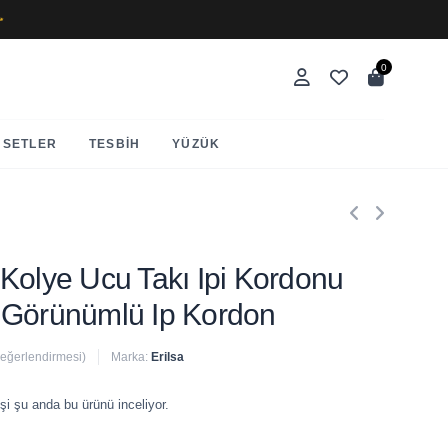
✨
0
SETLER
TESBIH
YÜZÜK
Kolye Ucu Takı Ipi Kordonu
 Görünümlü Ip Kordon
değerlendirmesi)
Marka:
Erilsa
 satıldı
şi şu anda bu ürünü inceliyor.