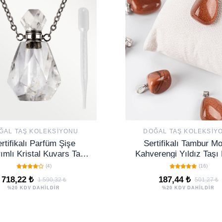
ĞAL TAŞ KOLEKSIYONU
DOĞAL TAŞ KOLEKSIY
rtifikalı Parfüm Şişe
Sertifikalı Tambur Mo
ımlı Kristal Kuvars Taşı
Kahverengi Yıldız Taşı
olye - Gümüş Aparat
(GÜMÜŞ APARATL
(4)
(16)
718,22 ₺
187,44 ₺
1.590,32 ₺
501,27 ₺
%20 KDV DAHİLDİR
%20 KDV DAHİLDİR