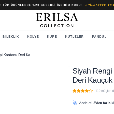
✨ TÜM ÜRÜNLERDE %20 GEÇERLI İNDIRIM KODU:
ERILSA2026 ✨✨
BILEKLIK
KOLYE
KÜPE
KÜTLELER
PANDÜL
Siyah Rengi Kolye Ucu Takı Ipi Kordonu Deri Kauçuk Görünümlü Ip Kordon
Siyah Rengi 
Deri Kauçuk
(10 müşteri 
🔥
6 adet
son 1 saat içinde
🚀
Acele et!
2’den fazla
ki