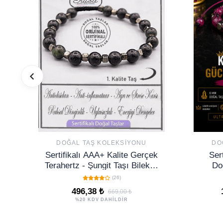
DOĞAL TAŞ KOLEKSIYONU
DO
Sertifikalı AAA+ Kalite Gerçek
Ser
Terahertz - Şungit Taşı Bileklik
Do
(Shungite)
Ayar
(26)
496,38 ₺
669,00 ₺
%20 KDV DAHİLDİR