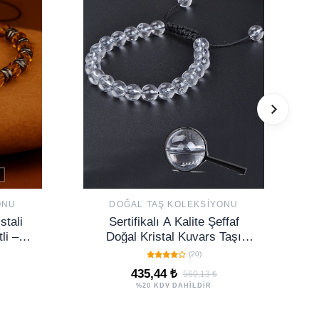
ONU
DOĞAL TAŞ KOLEKSIYONU
stali
Sertifikalı A Kalite Şeffaf
li –
Doğal Kristal Kuvars Taşı
 Taşı
Bileklik
(20)
435,44 ₺
560,13 ₺
%20 KDV DAHİLDİR