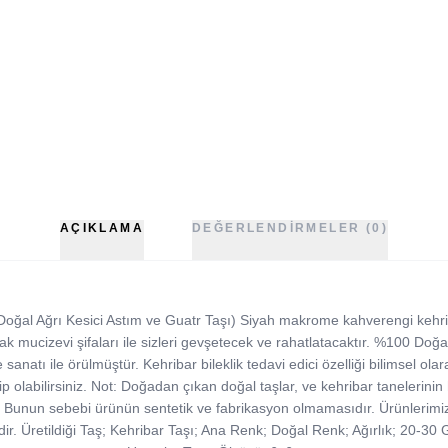
AÇIKLAMA
DEĞERLENDIRMELER (0)
oğal Ağrı Kesici Astım ve Guatr Taşı) Siyah makrome kahverengi kehribar
ak mucizevi şifaları ile sizleri gevşetecek ve rahatlatacaktır. %100 Doğa
anatı ile örülmüştür. Kehribar bileklik tedavi edici özelliği bilimsel ola
ip olabilirsiniz. Not: Doğadan çıkan doğal taşlar, ve kehribar tanelerinin hi
lir. Bunun sebebi ürünün sentetik ve fabrikasyon olmamasıdır. Ürünlerim
ir. Üretildiği Taş; Kehribar Taşı; Ana Renk; Doğal Renk; Ağırlık; 20-30