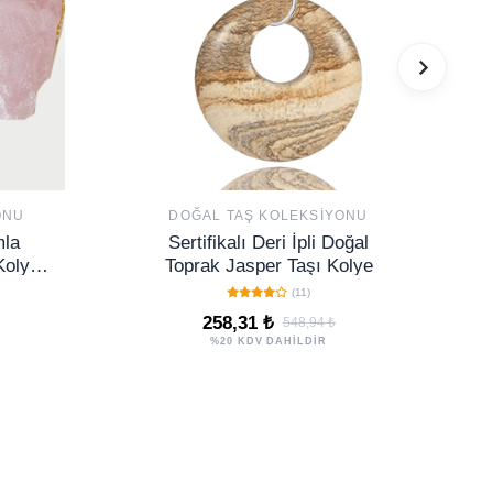
ONU
DOĞAL TAŞ KOLEKSIYONU
mla
Sertifikalı Deri İpli Doğal
Kolye -
Toprak Jasper Taşı Kolye
(11)
258,31 ₺
548,94 ₺
%20 KDV DAHİLDİR