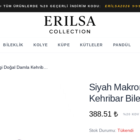
✨ TÜM ÜRÜNLERDE %20 GEÇERLI İNDIRIM KODU:
ERILSA2026 ✨✨
BILEKLIK
KOLYE
KÜPE
KÜTLELER
PANDÜL
Siyah Makrome Kahverengi Doğal Damla Kehribar Bileklik
Siyah Makro
Kehribar Bile
388.51 ₺
%20 KDV
Stok Durumu:
Tükendi