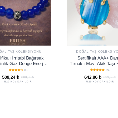
ĞAL TAŞ KOLEKSIYONU
DOĞAL TAŞ KOLEKSIY
ifikalı İrritabl Bağırsak
Sertifikalı AAA+ Da
inlik Gaz Denge Enerji
Tırnaklı Mavi Akik Taşı 
kliği – Mavi Kuvars Taşı
Altın Renkli
(8)
(24)
509,24 ₺
642,86 ₺
800,00 ₺
899,65 ₺
%20 KDV DAHİLDİR
%20 KDV DAHİLDİR