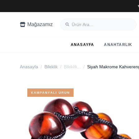
Mağazamız
ANASAYFA
ANAHTARLIK
Anasayfa
/
Bileklik
/
Bileklik...
/
KAMPANYALI ÜRÜN