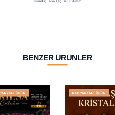
Uyumlu; Tane Ölçüsü; 6x6mm;
BENZER ÜRÜNLER
PANYALI ÜRÜN
KAMPANYALI ÜRÜN