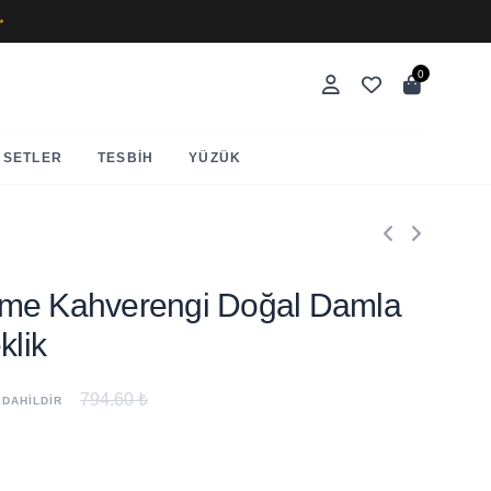
✨
0
SETLER
TESBIH
YÜZÜK
me Kahverengi Doğal Damla
klik
794.60 ₺
 DAHİLDİR