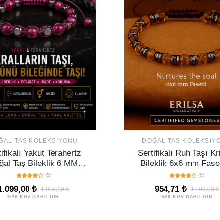
ĞAL TAŞ KOLEKSIYONU
DOĞAL TAŞ KOLEKSIY
tifikalı Yakut Terahertz
Sertifikalı Ruh Taşı Kri
ğal Taş Bileklik 6 MM
Bileklik 6x6 mm Faset
lanabilir Unisex Ultra -
Ruhsal Şifa Canlanma
(5)
(6)
Kralların Taşı
Tangerina Quartz
1.099,00 ₺
954,71 ₺
1.800,00 ₺
1.199,00 ₺
%20 KDV DAHİLDİR
%20 KDV DAHİLDİR