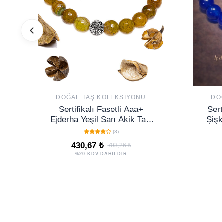
DOĞAL TAŞ KOLEKSIYONU
DO
Sertifikalı Fasetli Aaa+
Sert
Ejderha Yeşil Sarı Akik Taşı
Şişk
Bileklik - Gümüş Aparatlı
Bile
(3)
430,67 ₺
703,26 ₺
%20 KDV DAHİLDİR