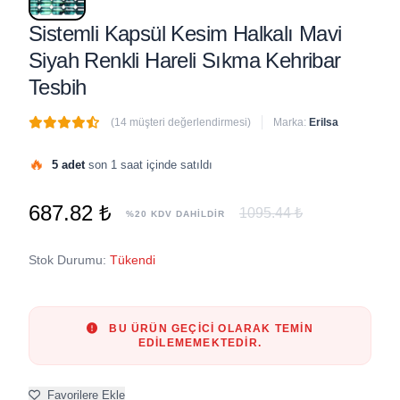
Sistemli Kapsül Kesim Halkalı Mavi
Siyah Renkli Hareli Sıkma Kehribar
Tesbih
(14 müşteri değerlendirmesi)
Marka:
Erilsa
🔥
5 adet
son 1 saat içinde satıldı
687.82 ₺
1095.44 ₺
%20 KDV DAHİLDİR
Stok Durumu:
Tükendi
BU ÜRÜN GEÇICI OLARAK TEMIN
EDILEMEMEKTEDIR.
Favorilere Ekle