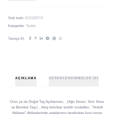
Stok kodu:
ACEQRSTX
Kategoriler:
Tesbih
X
Tavsiye Et:
AÇIKLAMA
DEĞERLENDIRMELER (0)
Ürün ya da Doğal Taş Açıklaması; ; (Ağrı Kesici, Sinir Stres
ve Bereket Taşı); ; Ateş kehribar tesbih modelleri, ''Tesbih
Atölyesi'' Atölyelerinde ustalarımız tarafından kuru torna