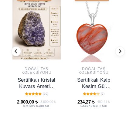
DOĞAL TAŞ
DOĞAL TAŞ
KOLEKSIYONU
KOLEKSIYONU
Sertifikalı Kristal
Sertifikalı Kalp
S
Kuvars Ametist
Kesim Gül
Akik Bantlı Jeot
Kuvars Taşı
(29)
(2)
Koleksiyonluk
Kolye
2.000,00 ₺
234,27 ₺
3.000,00 ₺
482,41 ₺
Doğal Taş
Ak
%20 KDV DAHİLDİR
%20 KDV DAHİLDİR
Dekoratif Obje
D
NO 174