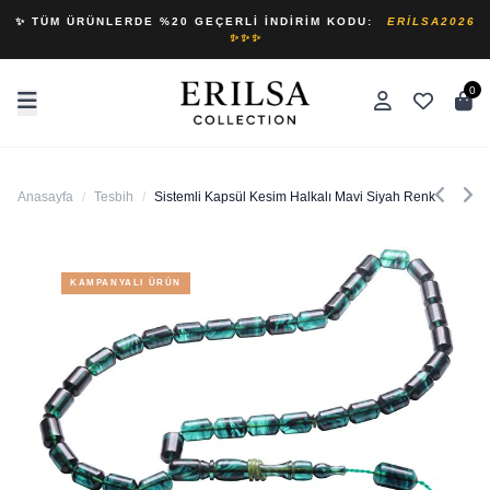
✨ TÜM ÜRÜNLERDE %20 GEÇERLI İNDIRIM KODU:
ERILSA2026
✨✨✨
0
Anasayfa
/
Tesbih
/
Sistemli Kapsül Kesim Halkalı Mavi Siyah Renkli Hareli
KAMPANYALI ÜRÜN