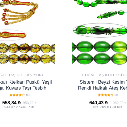
ĞAL TAŞ KOLEKSIYONU
DOĞAL TAŞ KOLEKSIY
ikalı Ktelkari Püskül Yeşil
Sistemli Beyzi Kesim 
al Kuvars Taşı Tesbih
Renkli Halkalı Ateş Keh
Tesbih
(4)
(8)
558,84 ₺
640,43 ₺
953,21 ₺
1.062,03 ₺
%20 KDV DAHİLDİR
%20 KDV DAHİLDİR