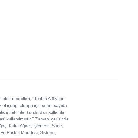
bih modelleri, ''Tesbih Atölyesi''
l işciliği olduğu için sınırlı sayıda
lıda hekimler tarafından kullanılır
si kullanılmıştır.'' Zaman içerisinde
 Ağaç; Kuka Ağacı; İşlemesi; Sade;
ve Püskül Maddesi; Sistemli;