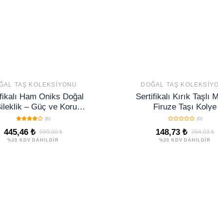
ĞAL TAŞ KOLEKSIYONU
DOĞAL TAŞ KOLEKSIY
ifikalı Ham Oniks Doğal
Sertifikalı Kırık Taşlı 
Bileklik – Güç ve Koruma
Firuze Taşı Kolye
Sağlayan Unisex
(6)
(0)
445,46 ₺
148,73 ₺
599,00 ₺
364,03 ₺
%20 KDV DAHİLDİR
%20 KDV DAHİLDİR