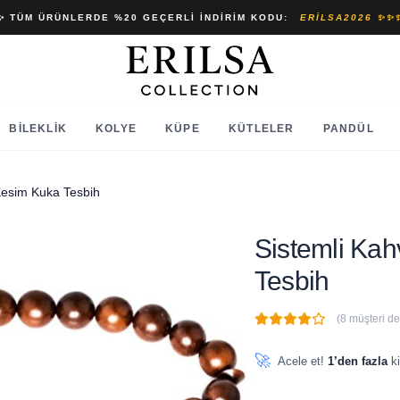
✨ TÜM ÜRÜNLERDE %20 GEÇERLI İNDIRIM KODU:
ERILSA2026 ✨✨
BILEKLIK
KOLYE
KÜPE
KÜTLELER
PANDÜL
Kesim Kuka Tesbih
Sistemli Ka
Tesbih
(8 müşteri d
🔥
4 adet
son 1 saat içinde
🚀
Acele et!
1’den fazla
ki