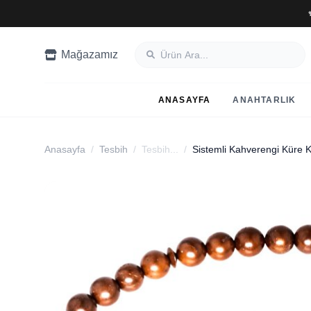
Mağazamız
ANASAYFA
ANAHTARLIK
Anasayfa
/
Tesbih
/
Tesbih...
/
Sistemli Kahverengi Küre 