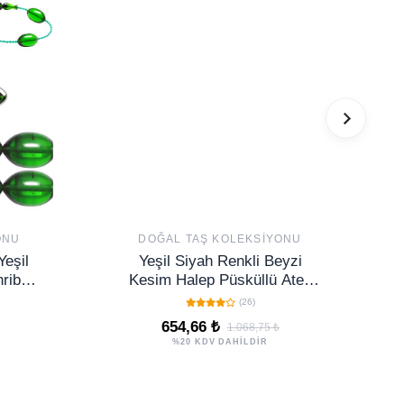
ONU
DOĞAL TAŞ KOLEKSIYONU
Yeşil
Yeşil Siyah Renkli Beyzi
ribar
Kesim Halep Püsküllü Ateş
Kehribar Tesbih
(26)
654,66 ₺
1.068,75 ₺
%20 KDV DAHİLDİR