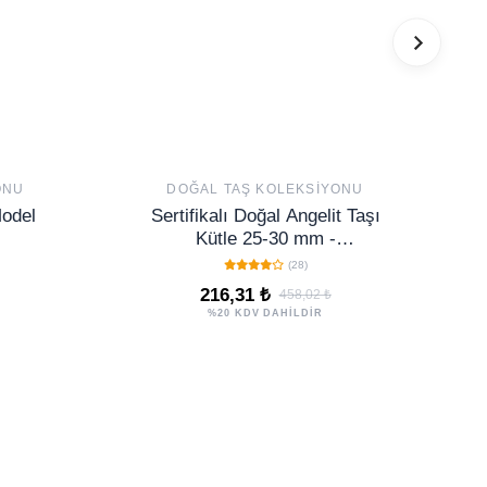
ONU
DOĞAL TAŞ KOLEKSIYONU
Model
Sertifikalı Doğal Angelit Taşı
Kütle 25-30 mm -
Tamburlanmış Huzur ve
(28)
İletişim Melek Taşı
216,31 ₺
458,02 ₺
%20 KDV DAHİLDİR