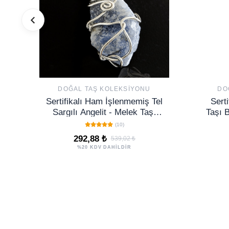
DOĞAL TAŞ KOLEKSIYONU
DO
Sertifikalı Ham İşlenmemiş Tel
Sert
Sargılı Angelit - Melek Taşı
Taşı 
Kolye
(10)
292,88 ₺
539,02 ₺
%20 KDV DAHİLDİR