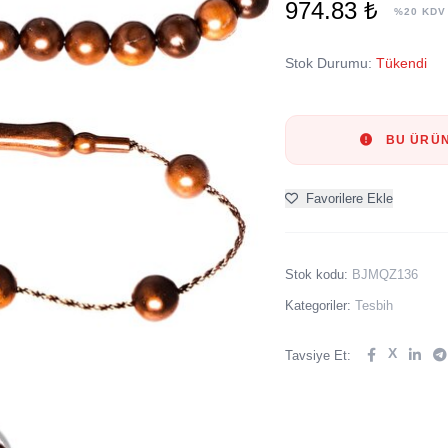
974.83 ₺
%20 KDV
Stok Durumu:
Tükendi
BU ÜRÜN
Favorilere Ekle
Stok kodu:
BJMQZ136
Kategoriler:
Tesbih
X
Tavsiye Et: