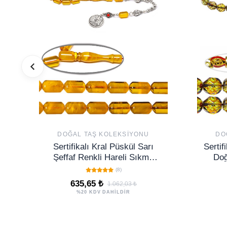
DOĞAL TAŞ KOLEKSIYONU
DO
Sertifikalı Kral Püskül Sarı
Sertif
Şeffaf Renkli Hareli Sıkma
Doğ
Kehribar Tesbih
(8)
635,65 ₺
1.062,03 ₺
%20 KDV DAHİLDİR