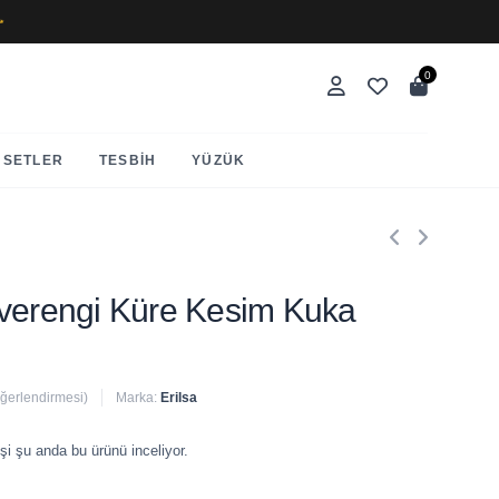
✨
0
SETLER
TESBIH
YÜZÜK
hverengi Küre Kesim Kuka
eğerlendirmesi)
Marka:
Erilsa
 satıldı
şi şu anda bu ürünü inceliyor.