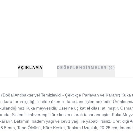
AÇIKLAMA
DEĞERLENDIRMELER (0)
Doğal Antibakteriyel Temizleyici - Çektikçe Parlayan ve Kararır) Kuka tes
 kuru torna işciliği ile elde özen ile tane tane işlenmektedir. Ürünlerimiz e
ullandığımız Kuka meyvesidir. Üzerine üç kat el cilası atılmıştır. Osman
sarımda; Sistemli kahverengi küre kesim olarak tasarlanmıştır. Kuka Meyve
kararır. Bakımını badem yağı ve ceviz yağı ile yapabilirsiniz. Üretildiği
8.5x8.5 mm; Tane Ölçüsü; Küre Kesim; Toplam Uzunluk; 20-25 cm; İmame 