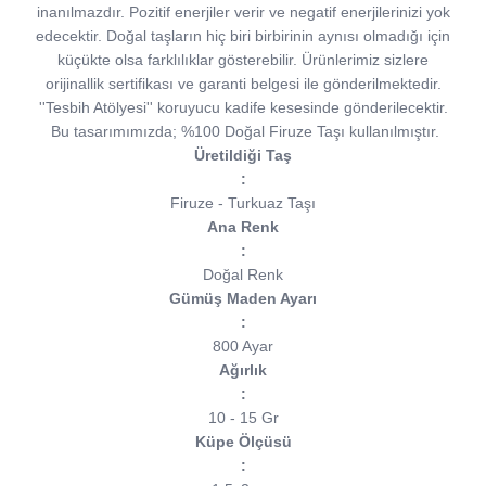
inanılmazdır. Pozitif enerjiler verir ve negatif enerjilerinizi yok
edecektir. Doğal taşların hiç biri birbirinin aynısı olmadığı için
küçükte olsa farklılıklar gösterebilir. Ürünlerimiz sizlere
orijinallik sertifikası ve garanti belgesi ile gönderilmektedir.
''Tesbih Atölyesi'' koruyucu kadife kesesinde gönderilecektir.
Bu tasarımımızda; %100 Doğal Firuze Taşı kullanılmıştır.
Üretildiği Taş
:
Firuze - Turkuaz Taşı
Ana Renk
:
Doğal Renk
Gümüş Maden Ayarı
:
800 Ayar
Ağırlık
:
10 - 15 Gr
Küpe Ölçüsü
: