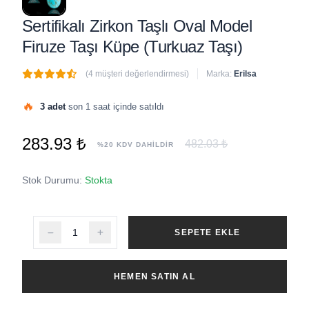
Sertifikalı Zirkon Taşlı Oval Model
Firuze Taşı Küpe (Turkuaz Taşı)
(4 müşteri değerlendirmesi)
Marka:
Erilsa
🔥
3 adet
son 1 saat içinde satıldı
283.93 ₺
482.03 ₺
%20 KDV DAHİLDİR
Stok Durumu:
Stokta
SEPETE EKLE
HEMEN SATIN AL