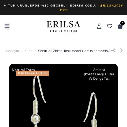
✨ TÜM ÜRÜNLERDE %20 GEÇERLI İNDIRIM KODU:
ERILSA2026
✨✨✨
0
Anasayfa
/
Küpe
/
Sertifikalı Zirkon Taşlı Model Ham İşlenmemiş Ametist Taş
KAMPANYALI ÜRÜN