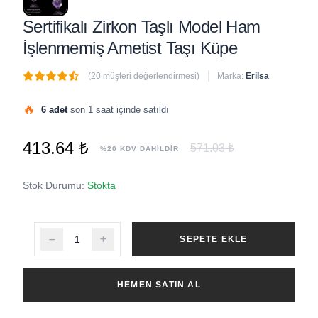
Sertifikalı Zirkon Taşlı Model Ham
İşlenmemiş Ametist Taşı Küpe
(20 müşteri değerlendirmesi)
Marka:
Erilsa
🔥
6 adet
son 1 saat içinde satıldı
413.64 ₺
571.03 ₺
%20 KDV DAHİLDİR
Stok Durumu:
Stokta
SEPETE EKLE
HEMEN SATIN AL