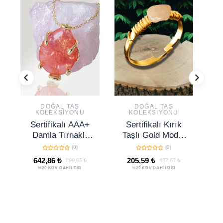
DOĞAL TAŞ
DOĞAL TAŞ
KOLEKSIYONU
KOLEKSIYONU
Sertifikalı AAA+
Sertifikalı Kırık
S
Damla Tırnaklı
Taşlı Gold Model
Ta
Gül Kuvars Taşı
Açık Pembe
La
(0)
(0)
Kolye - Altın
Kuvars Taşı
642,86 ₺
205,59 ₺
899,65 ₺
487,67 ₺
Renkli
Yüzük -
%20 KDV DAHİLDİR
%20 KDV DAHİLDİR
Ayarlamalı