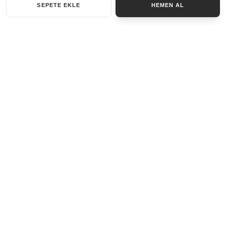
SEPETE EKLE
HEMEN AL
KATEGORILER
AKSESUAR SET
ANAHTARLIK
BILEKLIK
GENEL
KOLYE