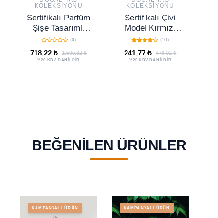
DOĞAL TAŞ
DOĞAL TAŞ
KOLEKSIYONU
KOLEKSIYONU
Sertifikalı Parfüm
Sertifikalı Çivi
Şişe Tasarımlı
Model Kırmızı
Yeşil Florit Taşı
Havlit Taşı Kolye
(0)
(10)
Kolye - Gümüş
718,22 ₺
241,77 ₺
1.590,32 ₺
478,02 ₺
Aparat
%20 KDV DAHİLDİR
%20 KDV DAHİLDİR
BEĞENILEN ÜRÜNLER
KAMPANYALI ÜRÜN
KAMPANYALI ÜRÜN