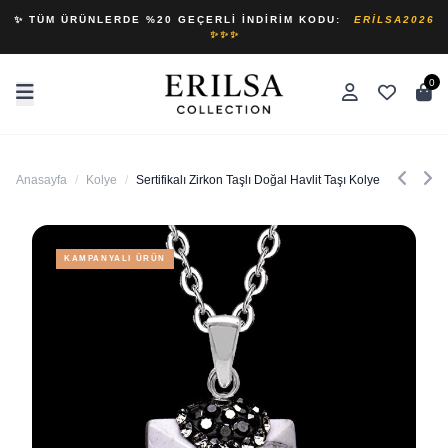
✨ TÜM ÜRÜNLERDE %20 GEÇERLI İNDIRIM KODU:
ERILSA2026
✨✨✨
0
Anasayfa
/
Kolye
/
Sertifikalı Zirkon Taşlı Doğal Havlit Taşı Kolye
KAMPANYALI ÜRÜN