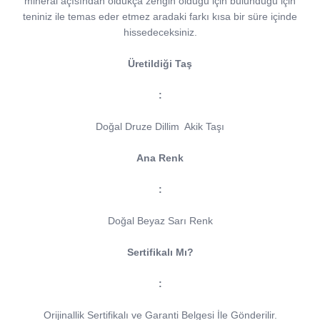
mineral açısından oldukça zengin olduğu için bulunduğu için
teniniz ile temas eder etmez aradaki farkı kısa bir süre içinde
hissedeceksiniz.
Üretildiği Taş
:
Doğal Druze Dillim
Akik Taşı
Ana Renk
:
Doğal Beyaz Sarı Renk
Sertifikalı Mı?
:
Orijinallik Sertifikalı ve Garanti Belgesi İle Gönderilir.