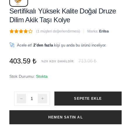
Sertifikalı Yüksek Kalite Doğal Druze
Dilim Akik Taşı Kolye
(1 müşteri değerlendirmesi)
Marka:
Erilsa
🔥
1 adet
son 1 saat içinde satıldı
🚀
Acele et!
2’den fazla
kişi şu anda bu ürünü inceliyor.
403.59 ₺
713.06 ₺
%20 KDV DAHİLDİR
Stok Durumu:
Stokta
SEPETE EKLE
HEMEN SATIN AL