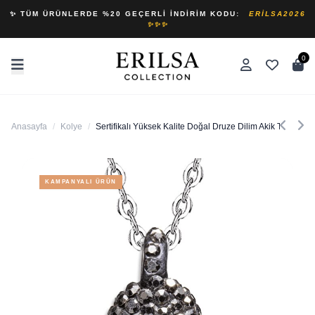
✨ TÜM ÜRÜNLERDE %20 GEÇERLI İNDIRIM KODU:
ERILSA2026
✨✨✨
0
Anasayfa
/
Kolye
/
Sertifikalı Yüksek Kalite Doğal Druze Dilim Akik Taşı Koly
KAMPANYALI ÜRÜN