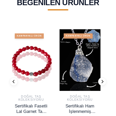
BEĞENILEN ÜRÜNLER
KAMPANYALI ÜRÜN
KAMPANYALI ÜRÜN
DOĞAL TAŞ
DOĞAL TAŞ
KOLEKSIYONU
KOLEKSIYONU
Sertifikalı Fasetli
Sertifikalı Ham
Lal Garnet Taşı
İşlenmemiş
Mo