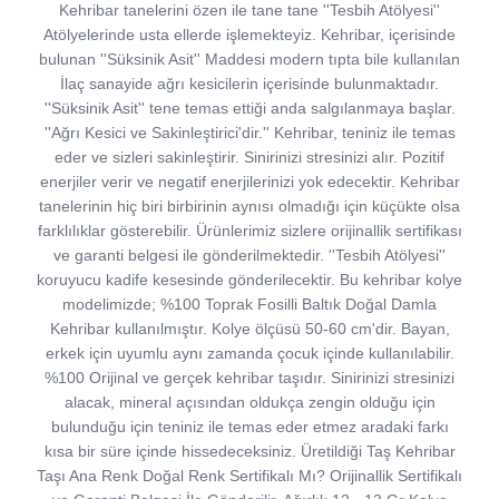
Kehribar tanelerini özen ile tane tane ''Tesbih Atölyesi''
Atölyelerinde usta ellerde işlemekteyiz. Kehribar, içerisinde
bulunan ''Süksinik Asit'' Maddesi modern tıpta bile kullanılan
İlaç sanayide ağrı kesicilerin içerisinde bulunmaktadır.
''Süksinik Asit'' tene temas ettiği anda salgılanmaya başlar.
''Ağrı Kesici ve Sakinleştirici'dir.'' Kehribar, teniniz ile temas
eder ve sizleri sakinleştirir. Sinirinizi stresinizi alır. Pozitif
enerjiler verir ve negatif enerjilerinizi yok edecektir. Kehribar
tanelerinin hiç biri birbirinin aynısı olmadığı için küçükte olsa
farklılıklar gösterebilir. Ürünlerimiz sizlere orijinallik sertifikası
ve garanti belgesi ile gönderilmektedir. ''Tesbih Atölyesi''
koruyucu kadife kesesinde gönderilecektir. Bu kehribar kolye
modelimizde; %100 Toprak Fosilli Baltık Doğal Damla
Kehribar kullanılmıştır. Kolye ölçüsü 50-60 cm'dir. Bayan,
erkek için uyumlu aynı zamanda çocuk içinde kullanılabilir.
%100 Orijinal ve gerçek kehribar taşıdır. Sinirinizi stresinizi
alacak, mineral açısından oldukça zengin olduğu için
bulunduğu için teniniz ile temas eder etmez aradaki farkı
kısa bir süre içinde hissedeceksiniz. Üretildiği Taş Kehribar
Taşı Ana Renk Doğal Renk Sertifikalı Mı? Orijinallik Sertifikalı