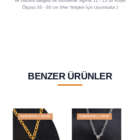
ve Garanti Belgesi İle Gönderilir. Ağırlık 12 - 13 Gr Kolye
Ölçüsü 55 - 60 cm (Her Yetişkin İçin Uyumludur.)
BENZER ÜRÜNLER
KAMPANYALI ÜRÜN
KAMPANYALI ÜRÜN