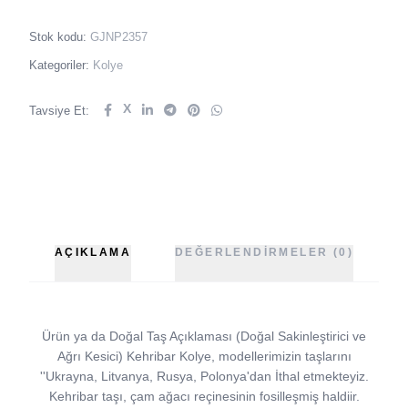
Stok kodu:
GJNP2357
Kategoriler:
Kolye
X
Tavsiye Et:
AÇIKLAMA
DEĞERLENDIRMELER (0)
Ürün ya da Doğal Taş Açıklaması (Doğal Sakinleştirici ve
Ağrı Kesici) Kehribar Kolye, modellerimizin taşlarını
''Ukrayna, Litvanya, Rusya, Polonya'dan İthal etmekteyiz.
Kehribar taşı, çam ağacı reçinesinin fosilleşmiş haldiir.