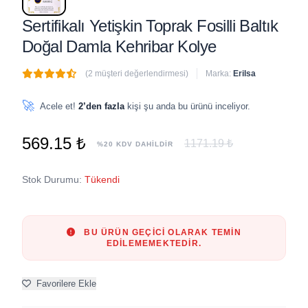
Sertifikalı Yetişkin Toprak Fosilli Baltık
Doğal Damla Kehribar Kolye
(2 müşteri değerlendirmesi)
Marka:
Erilsa
🔥
5 adet
son 1 saat içinde satıldı
🚀
Acele et!
2’den fazla
kişi şu anda bu ürünü inceliyor.
569.15 ₺
1171.19 ₺
%20 KDV DAHİLDİR
Stok Durumu:
Tükendi
BU ÜRÜN GEÇICI OLARAK TEMIN
EDILEMEMEKTEDIR.
Favorilere Ekle