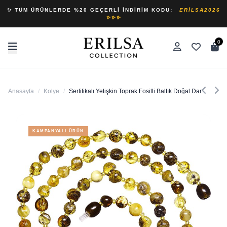
✨ TÜM ÜRÜNLERDE %20 GEÇERLI İNDIRIM KODU:
ERILSA2026
✨✨✨
0
Anasayfa
/
Kolye
/
Sertifikalı Yetişkin Toprak Fosilli Baltık Doğal Damla Kehr
KAMPANYALI ÜRÜN