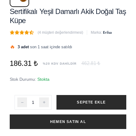
Sertifikalı Yeşil Damarlı Akik Doğal Taş
Küpe
Erilsa
(4 müşteri değerlendirmesi)
Marka:
🔥
3 adet
son 1 saat içinde satıldı
186.31 ₺
462.81 ₺
%20 KDV DAHİLDİR
Stok Durumu:
Stokta
SEPETE EKLE
HEMEN SATIN AL