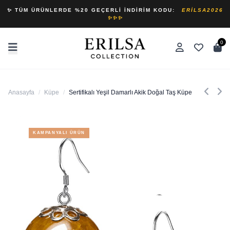
✨ TÜM ÜRÜNLERDE %20 GEÇERLI İNDIRIM KODU:
ERILSA2026
✨✨✨
0
Anasayfa
/
Küpe
/
Sertifikalı Yeşil Damarlı Akik Doğal Taş Küpe
KAMPANYALI ÜRÜN