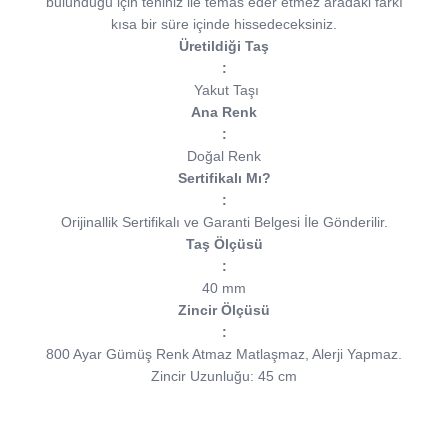
bulunduğu için teniniz ile temas eder etmez aradaki farkı
kısa bir süre içinde hissedeceksiniz.
Üretildiği Taş
:
Yakut Taşı
Ana Renk
:
Doğal Renk
Sertifikalı Mı?
:
Orijinallik Sertifikalı ve Garanti Belgesi İle Gönderilir.
Taş Ölçüsü
:
40 mm
Zincir Ölçüsü
:
800 Ayar Gümüş Renk Atmaz Matlaşmaz, Alerji Yapmaz.
Zincir Uzunluğu: 45 cm