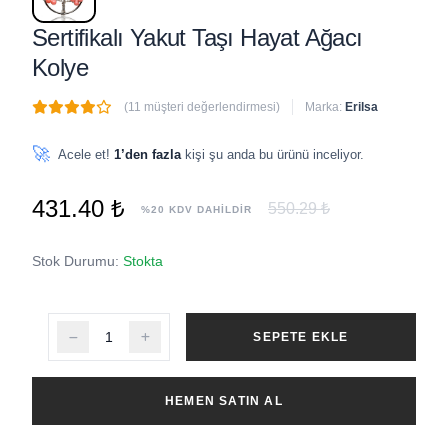
Sertifikalı Yakut Taşı Hayat Ağacı
Kolye
(11 müşteri değerlendirmesi)
Marka:
Erilsa
🔥
2 adet
son 1 saat içinde satıldı
🚀
Acele et!
1’den fazla
kişi şu anda bu ürünü inceliyor.
431.40 ₺
550.29 ₺
%20 KDV DAHİLDİR
Stok Durumu:
Stokta
SEPETE EKLE
HEMEN SATIN AL