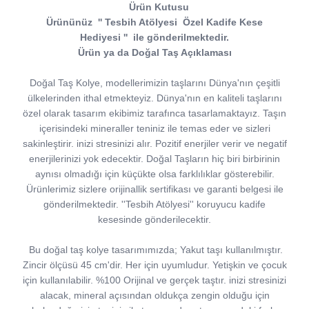
Ürün Kutusu
Ürününüz
''
Tesbih Atölyesi
Özel Kadife Kese
Hediyesi
''
ile gönderilmektedir.
Ürün ya da Doğal Taş Açıklaması
Doğal Taş Kolye, modellerimizin taşlarını Dünya'nın çeşitli
ülkelerinden ithal etmekteyiz. Dünya'nın en kaliteli taşlarını
özel olarak tasarım ekibimiz tarafınca tasarlamaktayız. Taşın
içerisindeki mineraller teniniz ile temas eder ve sizleri
sakinleştirir. inizi stresinizi alır. Pozitif enerjiler verir ve negatif
enerjilerinizi yok edecektir. Doğal Taşların hiç biri birbirinin
aynısı olmadığı için küçükte olsa farklılıklar gösterebilir.
Ürünlerimiz sizlere orijinallik sertifikası ve garanti belgesi ile
gönderilmektedir. ''Tesbih Atölyesi'' koruyucu kadife
kesesinde gönderilecektir.
Bu doğal taş kolye tasarımımızda; Yakut taşı kullanılmıştır.
Zincir ölçüsü 45 cm'dir. Her için uyumludur. Yetişkin ve çocuk
için kullanılabilir. %100 Orijinal ve gerçek taştır. inizi stresinizi
alacak, mineral açısından oldukça zengin olduğu için