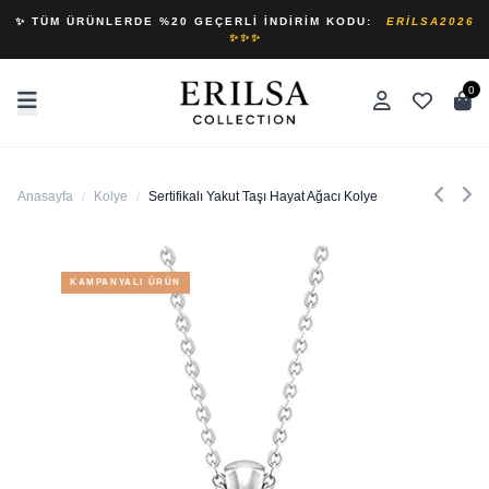
✨ TÜM ÜRÜNLERDE %20 GEÇERLI İNDIRIM KODU:
ERILSA2026
✨✨✨
0
Anasayfa
/
Kolye
/
Sertifikalı Yakut Taşı Hayat Ağacı Kolye
KAMPANYALI ÜRÜN