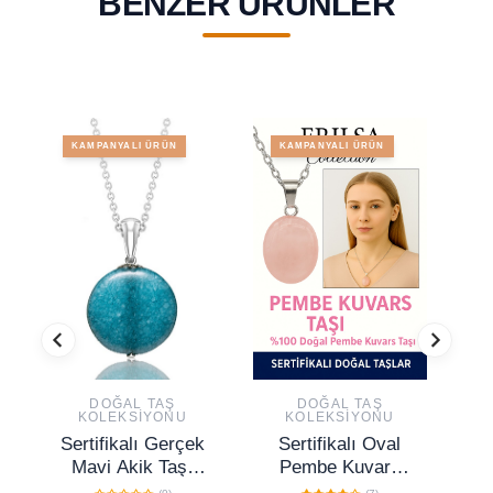
BENZER ÜRÜNLER
KAMPANYALI ÜRÜN
KAMPANYALI ÜRÜN
DOĞAL TAŞ
DOĞAL TAŞ
KOLEKSIYONU
KOLEKSIYONU
Sertifikalı Gerçek
Sertifikalı Oval
Se
Mavi Akik Taşı
Pembe Kuvars
Doğal Taş Kolye -
Taşı Kolye – Aşk,
P