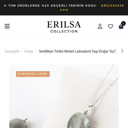
✨ TÜM ÜRÜNLERDE %20 GEÇERLI İNDIRIM KODU:
ERILSA2026
✨✨✨
0
Anasayfa
/
Kolye
/
Sertifikalı Tımbıl Model Labradorit Taşı Doğal Taş Koly
KAMPANYALI ÜRÜN