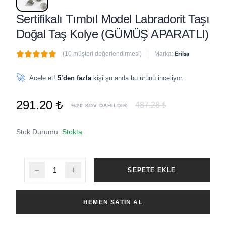
Sertifikalı Tımbıl Model Labradorit Taşı
Doğal Taş Kolye (GÜMÜŞ APARATLI)
Erilsa
(10 müşteri değerlendirmesi)
Marka:
🔥
2 adet
son 1 saat içinde satıldı
🚀
Acele et!
5’den fazla
kişi şu anda bu ürünü inceliyor.
291.20 ₺
487.28 ₺
%20 KDV DAHİLDİR
Stok Durumu:
Stokta
SEPETE EKLE
HEMEN SATIN AL