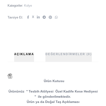
Kategoriler:
Kolye
X
Tavsiye Et:
AÇIKLAMA
DEĞERLENDIRMELER (0)
Ürün Kutusu
Ürününüz
''
Tesbih Atölyesi
Özel Kadife Kese Hediyesi
''
ile gönderilmektedir.
Ürün ya da Doğal Taş Açıklaması