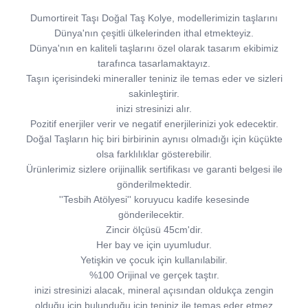
Dumortireit Taşı Doğal Taş Kolye, modellerimizin taşlarını
Dünya'nın çeşitli ülkelerinden ithal etmekteyiz.
Dünya'nın en kaliteli taşlarını özel olarak tasarım ekibimiz
tarafınca tasarlamaktayız.
Taşın içerisindeki mineraller teniniz ile temas eder ve sizleri
sakinleştirir.
inizi stresinizi alır.
Pozitif enerjiler verir ve negatif enerjilerinizi yok edecektir.
Doğal Taşların hiç biri birbirinin aynısı olmadığı için küçükte
olsa farklılıklar gösterebilir.
Ürünlerimiz sizlere orijinallik sertifikası ve garanti belgesi ile
gönderilmektedir.
''Tesbih Atölyesi'' koruyucu kadife kesesinde
gönderilecektir.
Zincir ölçüsü 45cm'dir.
Her bay ve için uyumludur.
Yetişkin ve çocuk için kullanılabilir.
%100 Orijinal ve gerçek taştır.
inizi stresinizi alacak, mineral açısından oldukça zengin
olduğu için bulunduğu için teniniz ile temas eder etmez