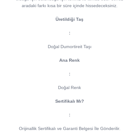
aradaki farkı kısa bir süre içinde hissedeceksiniz.
Üretildiği Taş
:
Doğal Dumortireit Taşı
Ana Renk
:
Doğal Renk
Sertifikalı Mı?
:
Orijinallik Sertifikalı ve Garanti Belgesi İle Gönderilir.