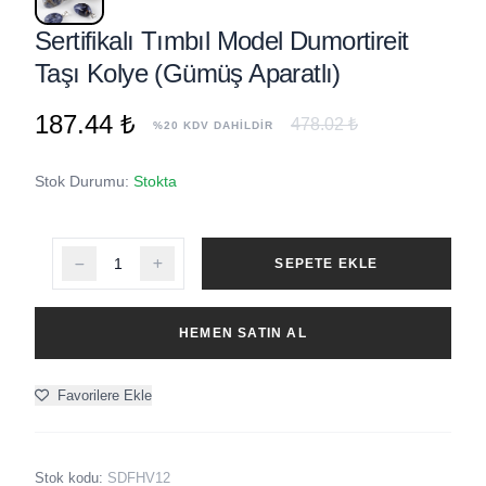
Sertifikalı Tımbıl Model Dumortireit
Taşı Kolye (Gümüş Aparatlı)
187.44 ₺
478.02 ₺
%20 KDV DAHİLDİR
Stok Durumu:
Stokta
SEPETE EKLE
HEMEN SATIN AL
Favorilere Ekle
Stok kodu:
SDFHV12