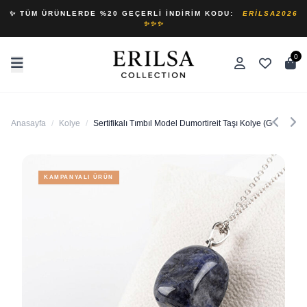
✨ TÜM ÜRÜNLERDE %20 GEÇERLI İNDIRIM KODU:
ERILSA2026
✨✨✨
0
Anasayfa
/
Kolye
/
Sertifikalı Tımbıl Model Dumortireit Taşı Kolye (Gümüş Apa
KAMPANYALI ÜRÜN