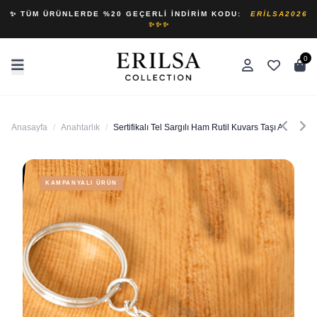
✨ TÜM ÜRÜNLERDE %20 GEÇERLI İNDIRIM KODU:
ERILSA2026
✨✨✨
0
Anasayfa
/
Anahtarlık
/
Sertifikalı Tel Sargılı Ham Rutil Kuvars Taşı Anahtarlık
KAMPANYALI ÜRÜN