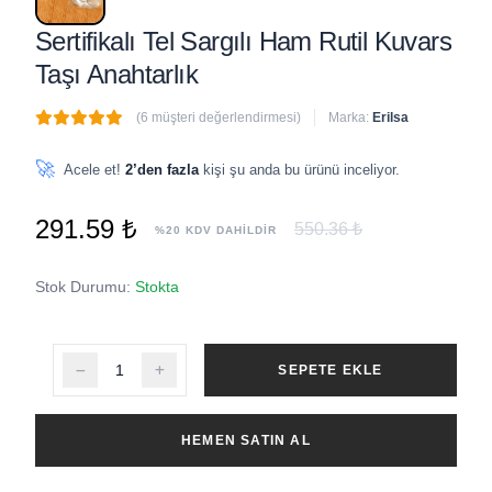
Sertifikalı Tel Sargılı Ham Rutil Kuvars
Taşı Anahtarlık
(6 müşteri değerlendirmesi)
Marka:
Erilsa
🔥
1 adet
son 1 saat içinde satıldı
🚀
Acele et!
2’den fazla
kişi şu anda bu ürünü inceliyor.
291.59 ₺
550.36 ₺
%20 KDV DAHİLDİR
Stok Durumu:
Stokta
SEPETE EKLE
HEMEN SATIN AL