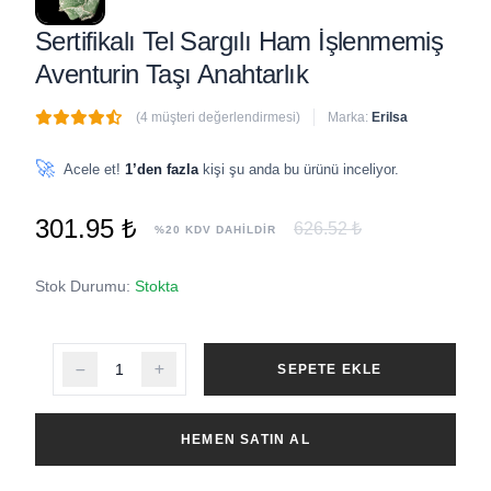
Sertifikalı Tel Sargılı Ham İşlenmemiş
Aventurin Taşı Anahtarlık
(4 müşteri değerlendirmesi)
Marka:
Erilsa
🔥
3 adet
son 1 saat içinde satıldı
🚀
Acele et!
1’den fazla
kişi şu anda bu ürünü inceliyor.
301.95 ₺
626.52 ₺
%20 KDV DAHİLDİR
Stok Durumu:
Stokta
SEPETE EKLE
HEMEN SATIN AL