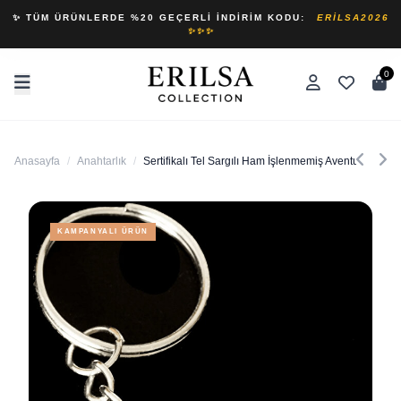
✨ TÜM ÜRÜNLERDE %20 GEÇERLI İNDIRIM KODU:
ERILSA2026
✨✨✨
0
Anasayfa
/
Anahtarlık
/
Sertifikalı Tel Sargılı Ham İşlenmemiş Aventurin Taşı 
KAMPANYALI ÜRÜN